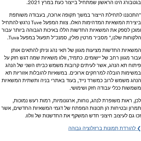
בגטבורג הינו הראשון שמתחיל בייצור כעת במרץ 2021.
"התכוננו לתחילת הייצור במשך תקופה ארוכה, בעבודה משותפת
ביצירת המשאיות המדהימות האלו. צוות המפעל Tuve נרגש להתחיל
ומוכן לספק את המשאיות החדשות הללו באיכות הגבוהה ביותר עבור
הלקוחות שלנו," מסביר מרטין פולין, סמנכ"ל תפעול במפעל Tuva.
המשאיות החדשות מציעות מגוון של תאי נהג וניתן להתאים אותן
עבור מגוון רחב של יישומים. כתמיד, וולוו משאיות שמה דגש חזק על
פיתוח תא הנהג, אשר לעיתים קרובות משמש כביתו השני של הנהג
במשימות הובלה למרחקים ארוכים. במשאיות להובלות אזוריות תא
הנהג משמש לרוב כמשרד נייד, בעוד באתרי בניה ותשתית המשאיות
משמשות ככלי עבודה חזק ושימושי.
לכן, ראות משופרת לנהג, נוחות, ארגונומיות, רמות רעש נמוכות,
תמרון ובטיחות הן תכונות המפתח של דגמי המשאיות החדשים, אשר
זכו גם לעיצוב חיצוני חדש המשקף את החדשנות של וולוו.
❯ להורדת תמונות ברזולוציה גבוהה