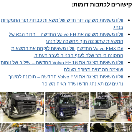
קישורים לכתבות דומות:
וולוו משאיות משיקה דור חדש של משאיות כבדות תוך התמקדות
בנהג
וולוו משאיות משיקה את Volvo FH החדשה – הדור הבא של
המשאית שתוכננה תוך מחשבה על הנהג
עם Volvo FMX החדשה, וולוו משאיות לוקחת את המשאית
החסונה ביותר שלה לענף הבנייה לעבר העתיד.
וולוו משאיות מציגה את Volvo FH16 החדשה – שילוב של נוחות
ועוצמה המבטיח תפוקה מעולה
וולוו משאיות מציגה את Volvo FM החדשה – תוכננה למשוך
נהגים עם תא נהג חדש ושדה ראיה משופר