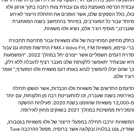
עבודת הנדסה מאומצת כמו גם עבודת צוות רחבה בתוך ארגון וולוו
כולו, כולל הספקים שלנו, אשר הופכים את התחלת הייצור לאירוע
מיוחד עבור כל המעורבים, במיוחד בהתחשב בשנה המאתגרת
שעברנו," מוסיף רוג'ר אלם, נשיא וולוו משאיות.
כחלק מחיזוק המחוייבות של וולוו משאיות עבור פתרונות תחבורה
ברי-קיימא, משאיות Volvo FH, FM ו-FMX החדשות פותחו גם עבור
סדרת דגמים חשמליים אשר ייצורם יחל במהלך 2022. "המשמעות
היא שבעתיד יתאפשר ללקוחות שלנו מעבר רציף להובלה ללא דלק,
כך שהם יוכלו להמשיך לנהוג באותו דגם משאית וולוו המועדף," אומר
רוג'ר אלם.
הדגמים החדשים של משאיות וולוו הכבדות, אשר הושקו תחילה
באירופה בשנה שעברה, זכו להתעניינות רבה מן הלקוחות, עם יותר
מ-12,000 משאיות שהוזמנו בשנת 2020. פעילויות ההשקה
והמכירות ממשיכות במהלך 2021 בשווקים מחוץ לאירופה.
המשאיות יורכבו תחילה במפעלי הייצור של וולוו משאיות בגטבורג,
שוודיה, גנט בבלגיה ובקלוגה אשר ברוסיה. מפעל ההרכבה Tuve