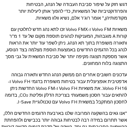
דגש חזק על שיפור סביבת העבודה של הנהג, הבטיחות
והפרודוקטיביות של המשאיות, כדי להפוך אותן ליעילות יותר
מקודמותיהן," אומר רוג'ר אלם, נשיא וולוו משאיות.
משאיות Volvo FM ו-Volvo FMX זכו לתא נהג חדש לחלוטין עם
קורות A מוגבהות, המעניקות לנהגים תוספת מקום של עד 1 מ"ר
ותאורה משופרת בתוך תא הנהג. ניתן לשפר עוד יותר את הראות
לנהג בכל הדגמים החדשים באמצעות הוספת מצלמה בצד הנוסע,
אשר מספקת תצוגה מקיפה יותר של סביבת המשאית על גבי מסך
התצוגה בלוח המחוונים.
עדכונים חשובים אחרים הם ממשק הנהג החדש ותאורה גבוהה
אדפטיבית אופציונלית עבור בטיחות משופרת בדגמי Volvo FH ו-
Volvo FH16. את משאיות Volvo FH ו-Volvo FM החדשות ניתן
להתאים עבור חסכון משמעותי בצריכת הדלק ופליטת CO
, בדומה
2
לחסכון המתקבל במשאית Volvo FH עם טכנולוגיית I-Save.
"אנו גאים בהשקעה המרובה שלנו בארבעת הדגמים החדשים הללו,
אשר תתרום במידה רבה לבטיחות גבוהה יותר בכבישים ולהפחתת
ההשפעה הסביבתית גם יחד. השקה של סדרת דגמים חדשה דורשת