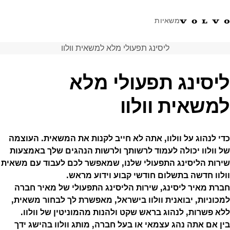
משאיות
ליסינג תפעולי מלא למשאית וולוו
טלפון: 077-9978867
ווטסאפ
התחבר לאזור אישי
ישראל
ליסינג תפעולי מלא
פתרונות הובלה
למשאית וולוו
משאיות
שירות
מרכזי שירות
כדי לנהוג על וולוו, אתה לא חייב לקנות את המשאית. העוצמה
חדשות
של וולוו יכולה לעמוד לרשותך ולרשות הנהגים שלך באמצעות
אודות
שירות הליסינג התפעולי שלנו, שמאפשר לכם לעבוד עם משאית
צור קשר
וולוו חדשה בתשלום חודשי קבוע וידוע מראש.
חברת מאיר ליסינג, שירות הליסינג התפעולי של מאיר חברה
למכוניות, יבואנית וולוו בישראל, מאפשרת לך לבחור משאית,
ללא פשרות, לנהוג בראש שקט ולהנות מהמוניטין של וולוו.
בין אם אתה נהג עצמאי או בעל חברה, מותג וולוו בהישג ידך