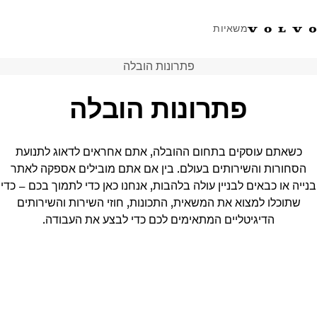
משאיות
פתרונות הובלה
טלפון: 077-9978867
ווטסאפ
התחבר לאזור אישי
ישראל
פתרונות הובלה
פתרונות הובלה
משאיות
כשאתם עוסקים בתחום ההובלה, אתם אחראים לדאוג לתנועת
שירות
הסחורות והשירותים בעולם. בין אם אתם מובילים אספקה לאתר
מרכזי שירות
בנייה או כבאים לבניין עולה בלהבות, אנחנו כאן כדי לתמוך בכם – כדי
חדשות
שתוכלו למצוא את המשאית, התכונות, חוזי השירות והשירותים
אודות
הדיגיטליים המתאימים לכם כדי לבצע את העבודה.
צור קשר