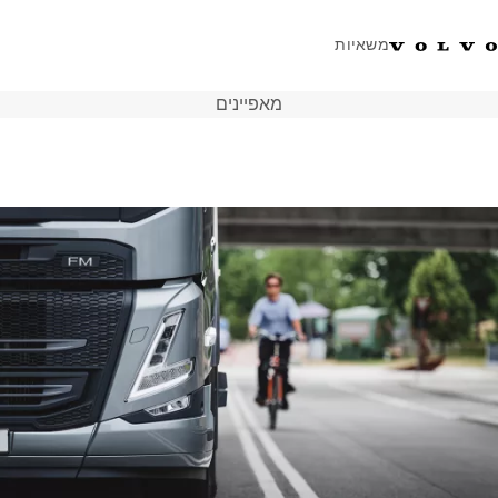
משאיות
מאפיינים
טלפון: 077-9978867
ווטסאפ
התחבר לאזור אישי
ישראל
פתרונות הובלה
משאיות
שירות
מרכזי שירות
חדשות
אודות
צור קשר