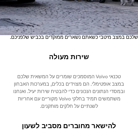
חוזי השירות של Volvo מספקים תחזוקה וניטור מקצועיים לשליטה
ה יותר בעלויות, זמינות משופר ושקט נפשי רב יותר. פתרונות
ירות שלנו, המותאמים לצרכים שלכם, נועדו לשמור על המשאית
כם במצב מיטבי כשאתם נשארים ממוקדים בכביש שלפניכם.
שירות מעולה
טכנאי Volvo המוסמכים שומרים על המשאית שלכם
במצב אופטימלי. הם מצוידים בכלים, במערכות האבחון
ובמסדי הנתונים הנכונים כדי להבטיח שירות יעיל. ואנחנו
משתמשים תמיד בחלקי Volvo מקוריים עם אחריות
לשנתיים על חלקים מותקנים.
להישאר מחוברים מסביב לשעון