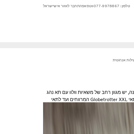
טלפון: 077-9978867
ווטסאפ
התחבר לאזור אישי
ישראל
ילות אנרגטית
יש מגוון רחב של משאיות וולוו עם תא נהג
לבחירתכם. בכל הדגמים עם תא נהג, החל מתאי Globetrotter XXL המרווחים ועד לתאי
לים להפוך כל יום על הכביש לטוב יותר.