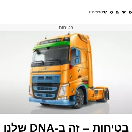
משאיות
בטיחות
טלפון: 077-9978867
ווטסאפ
התחבר לאזור אישי
ישראל
פתרונות הובלה
משאיות
שירות
מרכזי שירות
חדשות
אודות
צור קשר
בטיחות – זה ב-DNA שלנו