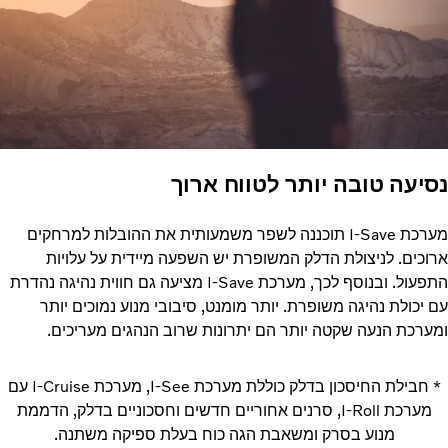
נסיעה טובה יותר לטווח ארוך
מערכת I-Save תוכננה לשפר משמעותית את ההובלות למרחקים
ארוכים. לניצולת הדלק המשופרת יש השפעה מיידית על עלויות
התפעול. ובנוסף לכך, מערכת I-Save מציעה גם חווית נהיגה נהדרת
עם יכולת נהיגה משופרת. יותר מומנט, סיבובי מנוע נמוכים יותר
ומערכת הנעה שקטה יותר הם יתרונות שרוב הנהגים מעריכים.
* חבילת החיסכון בדלק כוללת מערכת I-See, מערכת I-Cruise עם
מערכת I-Roll, סרנים אחוריים חדשים וחסכוניים בדלק‬, ‏‫הדממת
מנוע בסרק ו‏‫משאבת הגה כוח בעלת ספיקה משתנה‬.