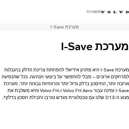
משאיות
מערכת I-Save
טלפון: 077-9978867
ווטסאפ
התחבר לאזור אישי
ישראל
מערכת I-Save
פתרונות הובלה
משאיות
שירות
מערכת I-Save היא פתרון אידיאלי להפחתת צריכת הדלק בהובלות
מרכזי שירות
למרחקים ארוכים – מבלי להתפשר על ביצועי הנהיגה. ככל שהנסיעה
חדשות
ארוכה יותר, החיסכון בדלק גדול יותר והרווחיות גבוהה יותר. מערכת
אודות
I-Save זמינה עבור Volvo FH Aero ו-Volvo FH והיא משלבת את
צור קשר
מנוע ה-D13 שלנו עם טכנולוגיית מגדש טורבו וחבילת חסכון בדלק*.