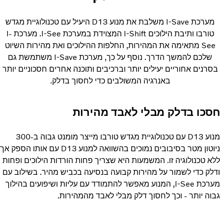
מערכת I-Save משלבת את מנוע D13 היעיל עם טכנולוגיית מגדש
טורבו ותיבת הילוכים I-Shift המצוידת במערכת I-See. מערכת I-
See מתאימה את המהירות, החלפות ההילוכים ואת מהירות השיוט
שלכם להמשך הדרך. נוסף על כך, מערכת I-Save משתמשת גם
בסרנים אחוריים יעילים יותר וברכיבים ותוכנה אחרים חסכוניים יותר
באנרגיה המשולבים כדי לחסוך בדלק.
חסכו בדלק מבלי לאבד מהירות
מנוע D13 עם טכנולוגיית מגדש טורבו מייצר מומנט גבוה ב-300
ניוטון מטר בסיבובים נמוכים בהשוואה למנוע D13 עם אותו הספק אך
ללא טכנולוגיה זו. המשמעות היא שצריך פחות הורדות הילוכים ופחות
ודלק כדי לשמור על מהירות קבועה בנסיעה בכביש מהיר. בשילוב עם
מערכת I-See, המנוע מאפשר להתמודד עם עליות ושיפועים בהילוך
גבוה יותר - וכך לחסוך דלק מבלי לאבד מהמהירות.