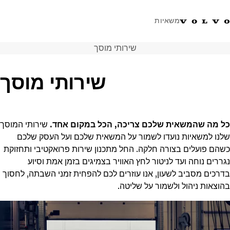
משאיות
שירותי מוסך
טלפון: 077-9978867
ווטסאפ
התחבר לאזור אישי
ישראל
שירותי מוסך
פתרונות הובלה
משאיות
שירות
 מה שהמשאית שלכם צריכה, הכל במקום אחד.
שירותי המוסך
מרכזי שירות
נו למשאיות נועדו לשמור על המשאית שלכם ועל העסק שלכם
חדשות
הם פועלים בצורה חלקה. החל מתכנון שירות פרואקטיבי ותחזוקת
אודות
רים נוחה ועד לניטור לחץ האוויר בצמיגים בזמן אמת וסיוע
צור קשר
רכים מסביב לשעון, אנו עוזרים לכם להפחית זמני השבתה, לחסוך
צאות ניהול ולשמור על שליטה.