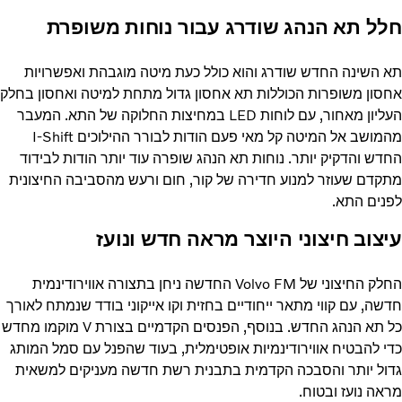
חלל תא הנהג שודרג עבור נוחות משופרת
תא השינה החדש שודרג והוא כולל כעת מיטה מוגבהת ואפשרויות
אחסון משופרות הכוללות תא אחסון גדול מתחת למיטה ואחסון בחלק
העליון מאחור, עם לוחות LED במחיצות החלוקה של התא. המעבר
מהמושב אל המיטה קל מאי פעם הודות לבורר ההילוכים I-Shift
החדש והדקיק יותר. נוחות תא הנהג שופרה עוד יותר הודות לבידוד
מתקדם שעוזר למנוע חדירה של קור, חום ורעש מהסביבה החיצונית
לפנים התא.
עיצוב חיצוני היוצר מראה חדש ונועז
החלק החיצוני של Volvo FM החדשה ניחן בתצורה אווירודינמית
חדשה, עם קווי מתאר ייחודיים בחזית וקו אייקוני בודד שנמתח לאורך
כל תא הנהג החדש. בנוסף, הפנסים הקדמיים בצורת V מוקמו מחדש
כדי להבטיח אווירודינמיות אופטימלית, בעוד שהפנל עם סמל המותג
גדול יותר והסבכה הקדמית בתבנית רשת חדשה מעניקים למשאית
מראה נועז ובטוח.