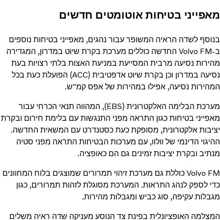
מאפייני בטיחות אוטומטים חדשים
בנוסף לשדה הראיה המשופר עבור נהגים, מאפייני בטיחות נוספים
ב-Volvo FM החדשה כוללים מערכת בקרת שיוט במדרון, המגדירה
מהירות נסיעה מרבית המסייעת במניעת האצות בלתי רצויות בעת
נסיעה במדרון וכן בקרת שיוט אדפטיבית (ACC) הפועלת כעת בכל
המהירות נסיעה, אפילו במהירות של אפס קמ"ש.
מערכת הבלימה האלקטרונית (EBS), המהווה תנאי הכרחי עבור
מאפייני בטיחות כגון התראה מפני התנגשות עם בלימת חירום ובקרת
יציבות אלקטרונית, מסופקת כעת כסטנדרט עם המשאית החדשה.
ההיגוי הדינמי של וולוו, עם מערכות הבטיחות התראה מפני סטיה
מנתיב ובקרת יציבות זמינים גם הם כאופציה.
Volvo FM כוללת גם מערכת זיהוי תמרורים שמוצגים בלוח המחוונים
כדי לספק לנהג התראות. המערכת מסוגלת לזהות תמרורים, כגון
מגבלות עקיפה, סוג כביש ומגבלות מהירות.
המצלמה האופציונלית בפינת צד הנוסע מעניקה שדה ראיה משלים