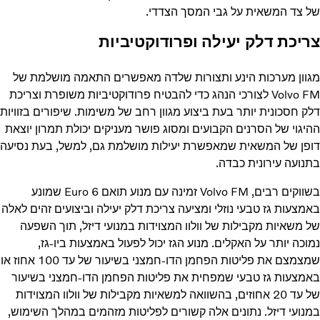
של צד המשאית על גבי המסך הצדדי.
צריכת דלק יעילה ופרודוקטיביות
מגוון מערכות הינע ותצורות שלדה מאפשרים התאמה מושלמת של
Volvo FM לצורכי הנהג כדי להבטיח פרודוקטיביות משופרת וצריכת
דלק חסכונית יותר בעת ביצוע מגוון רחב של משימות. שיפורים בזוויות
ההיגוי של הסרנים הקבועים ומסוג פושר מעניקים יכולת תמרון יוצאת
דופן של המשאית שמאפשרת יעילות מושלמת גם, למשל, בעת נסיעה
בתנועה עירונית כבדה.
בשווקים רבים, Volvo FM זמינה עם מנוע תואם Euro 6 שמונע
באמצעות גז טבעי נוזלי ומציעה צריכת דלק יעילה וביצועים זהים לאלה
של משאיות מקבילות של וולוו המצוידות במנועי דיזל, תוך השפעה
נמוכה יותר על האקלים. מנוע הגז יכול לפעול באמצעות ביו-גז,
שמצמצם את פליטות הפחמן הדו-חמצני
בשיעור של עד 100 אחוז או
באמצעות גז טבעי שמפחית את פליטות הפחמן הדו-חמצני
בשיעור
של עד 20 אחוזים, בהשוואה למשאיות מקבילות של וולוו המצוידות
במנועי דיזל. נתונים אלה קשורים לפליטות מזהמים במהלך השימוש,