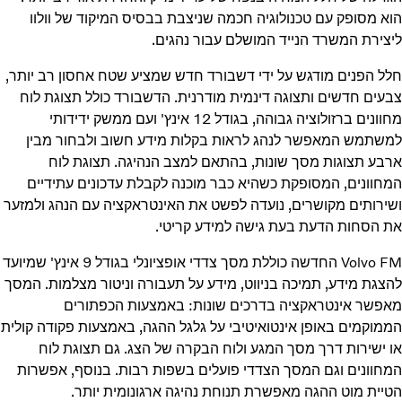
הוא מסופק עם טכנולוגיה חכמה שניצבת בבסיס המיקוד של וולוו
ליצירת המשרד הנייד המושלם עבור נהגים.
חלל הפנים מודגש על ידי דשבורד חדש שמציע שטח אחסון רב יותר,
צבעים חדשים ותצוגה דינמית מודרנית. הדשבורד כולל תצוגת לוח
מחוונים ברזולוציה גבוהה, בגודל 12 אינץ' ועם ממשק ידידותי
למשתמש המאפשר לנהג לראות בקלות מידע חשוב ולבחור מבין
ארבע תצוגות מסך שונות, בהתאם למצב הנהיגה. תצוגת לוח
המחוונים, המסופקת כשהיא כבר מוכנה לקבלת עדכונים עתידיים
ושירותים מקושרים, נועדה לפשט את האינטראקציה עם הנהג ולמזער
את הסחות הדעת בעת גישה למידע קריטי.
Volvo FM החדשה כוללת מסך צדדי אופציונלי בגודל 9 אינץ' שמיועד
להצגת מידע, תמיכה בניווט, מידע על תעבורה וניטור מצלמות. המסך
מאפשר אינטראקציה בדרכים שונות: באמצעות הכפתורים
הממוקמים באופן אינטואיטיבי על גלגל ההגה, באמצעות פקודה קולית
או ישירות דרך מסך המגע ולוח הבקרה של הצג. גם תצוגת לוח
המחוונים וגם המסך הצדדי פועלים בשפות רבות. בנוסף, אפשרות
הטיית מוט ההגה מאפשרת תנוחת נהיגה ארגונומית יותר.