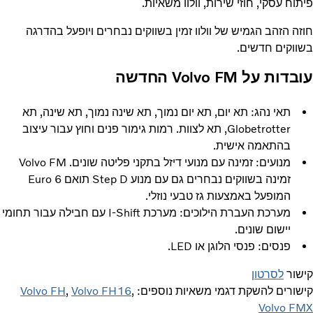
פיתוח עסקי, חוזי שירות, וולוו משאיות.
חוזה הזהב הגמיש של וולוו זמין בשווקים נבחרים ויופעל בהדרגה
בשווקים חדשים.
עובדות על Volvo FM החדשה
תאי נהג: תא יום, תא יום נמוך, תא שינה נמוך, תא שינה, תא
Globetrotter, תא לצוות. רמות גימור פנים וחוץ עבור עיצוב
בהתאמה אישית.
מנועים: זמינה עם מנועי דיזל בתקני פליטה שונים. Volvo FM
זמינה בשווקים נבחרים גם עם מנוע Step D תואם Euro 6
המופעל באמצעות גז טבעי נוזלי.
מערכת העברת הילוכים: מערכת I-Shift עם חבילה עבור תחומי
יישום שונים.
פנסים: פנסי הלוגן או LED.
קישור
לסרטון
קישורים להשקת דגמי משאיות נוספים:
,
Volvo FH16
,
Volvo FH
Volvo FMX