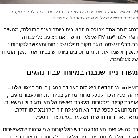
Volvo FM החדשה שמיועדת למשימות תובעניות נועדה להיות מקום
העבודה המושלם על גלגלים עבור כל המגזרים.
"נהגים הם אחד מהנכסים החשובים ביותר בענף התובלה", ממשיך
רוג'ר אלם. "עם Volvo FM החדשה, אנו מציגים כלי עבודה
רב-תכליתי שמהווה גם מקום מפלט של נוחות ומאפשר ללקוחותינו
למשוך ולשמר את הנהגים הטובים ביותר שיבטיחו את המשך מוצלח
של פעילותם".
משרד נייד שנבנה במיוחד עבור נהגים
"Volvo FM החדשה היא סוס העבודה המגוון ביותר במגוון שלנו –
זריזה וכשירה כדי לספק מרווח מחיה, בטיחות ונוחות עבור נהגים",
אומרת קרינה ביסטרום, מעצבת ראשית של תאי נהג בוולוו משאיות.
"הצלחנו גם לספק שדה ראיה מעולה הודות להנמכת קו הדלת,
מראות אחוריות חדשות ומצלמה בפינת צד הנוסע".
כדי להשיג זאת, תא הנהג החדש כולל קורות A מוגבהות שמאפשרות
הגדלה של חלל המחיה בנפח של עד 1 מ"ק והחדרת אור רב יותר.