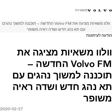
משאיות
וולוו משאיות מציגה את Volvo FM החדשה – תוכננה למשוך נהגים
טלפון: 077-9978867
ווטסאפ
התחבר לאזור אישי
ישראל
עם תא נהג חדש ושדה ראיה משופר
הודעה לעיתונות
פתרונות הובלה
וולוו משאיות מציגה את
משאיות
שירות
Volvo FM החדשה –
מרכזי שירות
חדשות
תוכננה למשוך נהגים עם
אודות
צור קשר
תא נהג חדש ושדה ראיה
משופר
2020-02-27