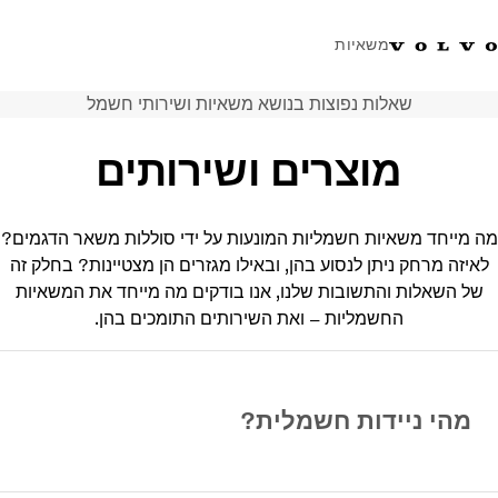
משאיות
שאלות נפוצות בנושא משאיות ושירותי חשמל
טלפון: 077-9978867
ווטסאפ
התחבר לאזור אישי
ישראל
מוצרים ושירותים
פתרונות הובלה
משאיות
מה מייחד משאיות חשמליות המונעות על ידי סוללות משאר הדגמים?
שירות
לאיזה מרחק ניתן לנסוע בהן, ובאילו מגזרים הן מצטיינות? בחלק זה
מרכזי שירות
של השאלות והתשובות שלנו, אנו בודקים מה מייחד את המשאיות
חדשות
החשמליות – ואת השירותים התומכים בהן.
אודות
צור קשר
מהי ניידות חשמלית?