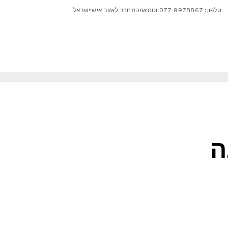
טלפון: 077-9978867
ווטסאפ
התחבר לאזור אישי
ישראל
ה