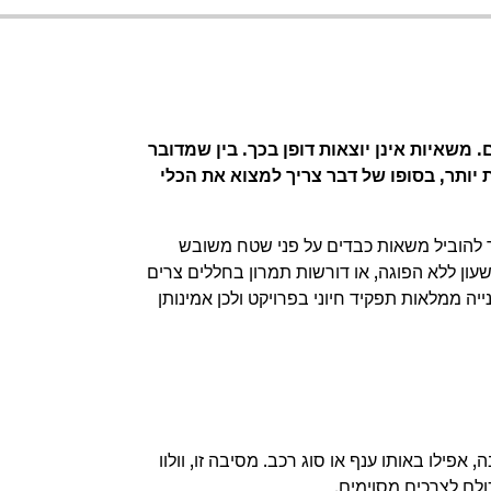
משאיות אינן יוצאות דופן בכך. בין שמדובר
, ביכולת תמרון טובה יותר או בפליטות CO2 נמוכות יותר, בסופו של דבר צריך למצוא את הכלי
ך להוביל משאות כבדים על פני שטח משובש
שעון ללא הפוגה, או דורשות תמרון בחללים צרים
יה ממלאות תפקיד חיוני בפרויקט ולכן אמינותן
פילו באותו ענף או סוג רכב. מסיבה זו, וולוו
לם לצרכים מסוימים.