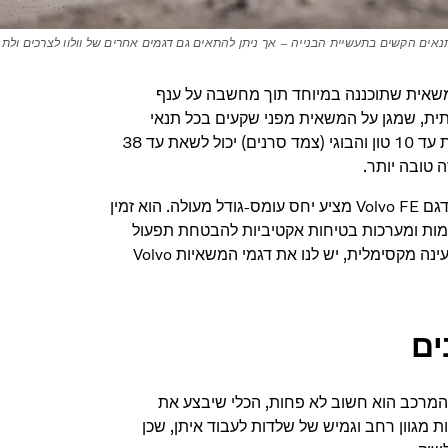
פית לתנאים הקשים בתעשיית הבנייה – אך ניתן להתאים גם דגמים אחרים של וולוו לצרכים ולת
המוביל במגוון דגמי וולוו לעבודות בנייה שלה הוא Volvo FMX, משאית שתוכננה במיוחד תוך מחשבה על ענף
תית, שמגן על המשאית מפני שקעים בכל תנאי
השטח, כמו גם מרווח גחון של 300 מ"מ. הסרן הקדמי שלה יכול לשאת עד 10 טון והבוגי (צמד סרנים) יכול לשאת עד 38
עם זאת, כאשר יכולת תמרון וראות מצוינות הן בראש סדר העדיפויות, דגם Volvo FE מציע יחס עומס-גודל מעולה. הוא זמין
צלמות ומערכות בטיחות אקטיביות להבטחת תפעול
בטוח במקומות קטנים וצפופים. וכאשר יש צורך בכוח עצום וקיבולת טעינה מקסימלית, יש לנו את דגמי המשאיות Volvo
ים
המרכב הוא חשוב לא פחות, הכלי שיבצע את
 מגוון רחב וגמיש של שלדות לעבוד איתן, שכן