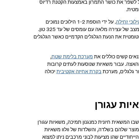
הפחית את צריכת הדלק בשיעור של עד 4%, ובמקביל לשפר את כושר התמרון באמצעות הקטנת רדיוס
מטית.
. על ידי הוספת 1-2 הילוכים נמוכים
במיוחד לתמסורת, המערכת מאפשרת למשאית להתחיל בתנועה מממצב של עצירה מלאה עם עומסים של עד 325 טון.
וטומטית את הנעת הגלגלים הקדמיים כאשר הגלגלים
תנאים קשים כוללים את
מערכת בלימת שטח
,
האצה. עבור משאיות שנוסעות לעתים קרובות
ור גלגלים, מערכת
בקרת אחיזה אקטיבית
יכולה
ות עגורן
שבו המשאית חיונית כמנגנון תמיכה, משאיות עגורן
המוצר שלהם בשלדה, והשלדות של וולוו משאיות
הייחודיים שהן מציעות לבוני מרכבים ניתן למצוא