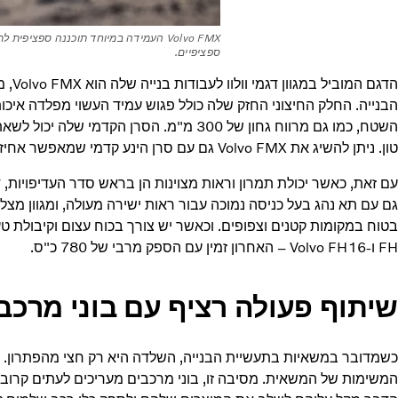
Volvo FMX העמידה במיוחד תוכננה ספצי
ספציפיים.
הדגם 
הבנייה. החלק החיצוני החזק שלה כולל פגוש עמיד העשוי מפלדה איכו
טון. ניתן להשיג את Volvo FMX גם עם סרן הינע קדמי שמאפשר אחיזה טובה יותר.
גם עם תא נהג בעל כניסה נמוכה עבור ראות ישירה מעולה, ומגוון מ
FH ו-Volvo FH16 – האחרון זמין עם הספק מרבי של 780 כ"ס.
שיתוף פעולה רציף עם בוני מרכב
כשמדובר במשאיות בתעשיית הבנייה, השלדה היא רק חצי מהפתרון. 
המשימות של המשאית. מסיבה זו, בוני מרכבים מעריכים לעתים קרובות