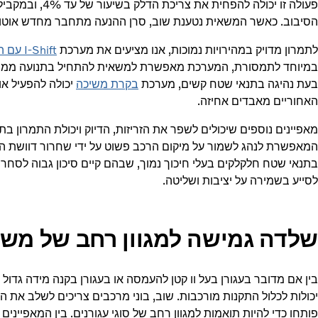
פעולה זו יכולה ל
הסיבוב. כאשר המשאית נטענת שוב, סרן ההנעה מתחבר מחדש אוטו
לתמרון מדויק במהירויות נמוכות, אנו מציעים את מערכת
I-Shift עם הילוכי זחילה
בעת נהיגה בתנאי שטח קשים, מערכת
בקרת משיכה
יכולה להפעיל א
האחוריים מאבדים אחיזה.
מאפיינים נוספים שיכולים לשפר את הזריזות, הדיוק ויכולת התמרון ב
המאפשרת לנהג לשמור על מיקום הרכב פשוט על ידי שחרור דוושת ה
בתנאי שטח חלקלקים בעלי חיכוך נמוך, שבהם קיים סיכון גבוה לסחר
לסייע בשמירה על יציבות ושליטה.
שלדה גמישה למגוון רחב של משאי
בין אם מדובר בעגורן בעל וו קטן להעמסה או בעגורן בקנה מידה גדול 
יכולות לכלול התקנות מורכבות. שוב, בוני מרכבים צריכים לשלב את 
פותחו כדי להיות תואמות למגוון רחב של סוגי עגורנים. בין המאפיינים 