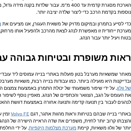
הארכת מסגרת קדמית עד 400 מ"מ. עבור שלדות בקנ
נוספות בקדמת הרכב כדי ליצור שלדה יציבה יותר.
כדי לסייע בתמרון ובמיקום מדויק של משאית העגורן, אנו מציעים את
מ
מערכת ייחודית זו מאפשרת לנהג לצאת מהרכב ולהפעיל אותו מרחוק, כ
בטוח ויעיל יותר עבור הנהג.
ראות משופרת ובטיחות גבוהה עב
מאחר שמשאיות מערבל בטון פועלות באתרי בנייה עמוסים ליד עובדי ב
ובדייקנות היא מועילה ביותר. כמו עבודות בנייה רבות, משאיות מערב
של וולוו
. על ידי שיפור משמעותי של יכולת התמרון באמצעות צמצום ה
את העומס על הגב, הצוואר והכתפיים של הנהג. מאפיין נוסף לשיפור 
לנהגים לעבור בין תנועה קדימה ותנועה אחורה באמצעות דוושת ההא
באתרי בנייה שבהם בטיחות וראות מהוות אתגר, דגם
Volvo FE
זמין 
והצבתו קרוב יותר לחזית, משפרים את שדה הראייה הישירה של הנהג 
יותר של וולוו משאיות, קיימת
מערכת מצלמות היקפיות
. על ידי החלפת