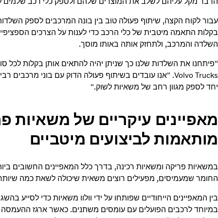
הדבר מקל עליהם לשלב את המוצרים שלהם ולספק כלי רכב שלמים ל
עבור לקוח הקצה, שיתוף פעולה טוב בין בונה המרכבים לספק השלד
בקלות התאמה מיטבית של כלי הרכב כדי לענות על הצרכים הספציפי
השלדה והמרכב, ולתחזק אותה באותו מוסך.
"פיתחנו את השלדות שלנו כך שניתן יהיה להתאים אותן בקלות לכל סוג
Volvo Trucks. "אנו עובדים בשיתוף פעולה הדוק עם בוני מרכב
יחד לספק מגוון רחב של משאיות לשוק."
מאפיינים עיקריים של משאיות פר
מותאמות לביצועים מיטביים
במשאיות פריקה ומשאיות רכינה, בדרך כלל המאפיינים החשובים ביות
החומר שמעמיסים, מפעילים רוצים משאית שיכולה לשאת כמה שיותר, 
בין המאפיינים הייחודיים שפותחו על ידי וולוו משאיות כדי לסייע בהש
במיוחד לרכבים הפועלים עם עומסים משתנים. כאשר ארגז ההעמסה רי