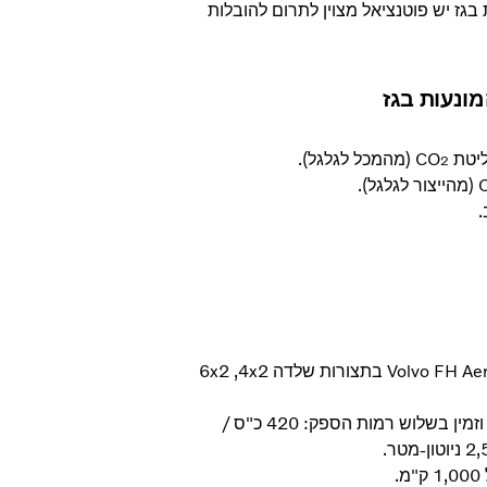
 בגז יש פוטנציאל מצוין לתרום להובלות
ונעות בגז
(מהמכל לגלגל).
2
(מהייצור לגלגל).
וולוו מציעה משאיות המונעות בגז בדגמי Volvo FM,‏ Volvo FH ו-Volvo FH Aero בתצורות שלדה 4x2,‏ 6x2
מנוע LNG מדגם Volvo G13 מבוסס על מנוע הדיזל D13 Euro 6, וזמין בשלוש רמות הספק: 420 כ"ס /