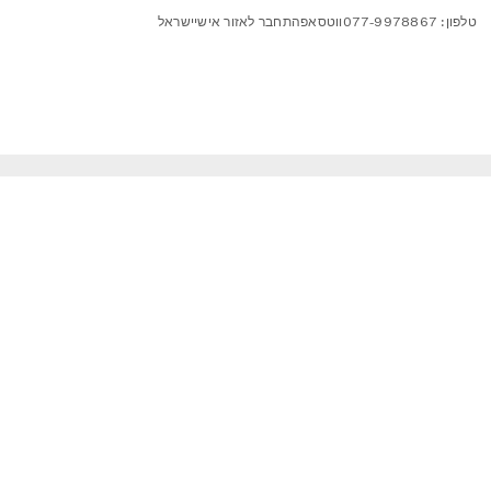
טלפון: 077-9978867
ווטסאפ
התחבר לאזור אישי
ישראל