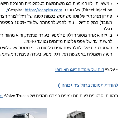
Direct Injection) של חברת Cespira:
https://cespira.com/
מעובד) במקום דיזל – ניתן להגיע להפחתה של עד 100% בפליטת CO
רגילה.
ביוגז הוא אחד מסוגי הדלקים למנועי בעירה פנימית, והוא מהווה ח
להשגת יעד של אפס פליטות מזהמים נטו עד 2040.
האסטרטגיה של וולוו להשגת אפס פליטות נטו מבוססת על שלוש 
הנעה חשמלית באמצעות תאי דלק ומנועי בעירה פנימית המשתמ
* על-פי
דוח של איגוד הביוגז האירופי
להורדת תמונות ברזולוציה גבוהה ❯
תמונות וסרטונים לעיתונות זמינים במרכז המדיה של Volvo Trucks:‏
am