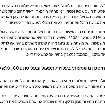
"לקוחות רבים בוחרים להחליף את משאיות הדיזל שלהם במשאיות המ
פליטות ה-CO
כאן ועכשיו," אומר יאן הילמגרן, ראש תחום ניהול מוצר
2
המונעות בגז של וולוו הן פתרון מנצח עבור חברות הובלה - הן מאפש
את טביעת הרגל הפחמנית, וכל זאת מבלי לפגוע בפרודוקטיביות."
מספר מדינות כבר מציעות רשת נרחבת של תחנות דלק עם גישה הולכת וג
ב-21% במהלך 2024*. משמעות הדבר היא שהאפשרות להפחית את פליטות ה-CO
משמעותי של משתמשים. ביוגז מהווה פתרון משתלם בהשוואה לדיזל ב
וסבסוד ממשלתי לדלקים מתחדשים ולפליטת מזהמים נמוכה. בנוסף, דלק LNG רגיל מפחית את פליטו
עד 20% ("מהמכל לגלגל") בהשוואה למשאיות דיזל.
חיסכון משמעותי בעלויות תפעול ובפליטת CO
, ללא 
2
מה שאומר שהיא מספקת ביצועים השווים לכל משאית דיזל, עם הפחתה 
"מנועי הגז שלנו מגיעים עם טכנולוגיה מתקדמת שמעניקה יתרון ברו
תגובת מנוע וחיסכון בדלק. נהגים אומרים לנו שהם מעריכים את הרעש 