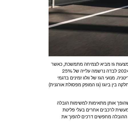
אמצעות גז מביא לצמיחה מתמשכת, כאשר
החברה מכרה עד כה למעלה מ-8,000 יחידות ברחבי העולם. בשנת 2024 לבדה נרשמה עלייה של 25%
ניה. מנועי הגז של וולוו זמינים בדגמי
סוגלים לעבור בצורה חלקה בין ביוגז (גז המופק מפסולת אורגנית)
סוגלות לנסוע למרחק של עד 1,000 ק"מ, מה שהופך אותן מתאימות למשימות הובלה
 מעשית לרכבים אחרים בעלי פליטת
 ההובלה מחפשים דרכים להפוך את