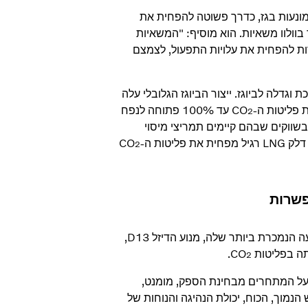
ונעות בגז, כדרך פשוטה להפחית את
 בוולוו משאיות. הוא מוסיף: "המשאיות
רות להפחית את עלויות התפעול, לצמצם
דלה לביוגז. ייצור הביוגז הגלובלי עלה
עד 100% פתוחה לנפח
2
שווקים שבהם קיימים תמריצי מיסוי
ת ה-CO
2
פשרות
וולוו מציעה טכנולוגיית מנוע גז יוצאת דופן, המבוססת על מערכת ההנעה הנמכרת ביותר שלה, מנוע הדיזל D13,
בפליטות CO
.
2
ר על המתחרים מבחינת הספק, מומנט,
הנמוך, הכוח, יכולת הנהיגה והנוחות של