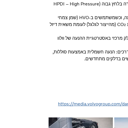
• משאיות וולוו המונעות בגז משתמשות בטכנולוגיית ההזרקה הישירה בלחץ גבוה (HPDI – High Pressure
פתרון מנוע הגז של וולוו משתמש בכמות קטנה של דיזל לצורך הצתה, וכשמשתמשים ב-HVO (שמן צמחי
(מהייצור לגלגל) לעומת משאית דיזל
2
לק מרכזי באסטרטגיית ההנעה של וולוו
דרכים: הנעה חשמלית באמצעות סוללות,
שים בדלקים מתחדשים.
https://media.volvogroup.com/d