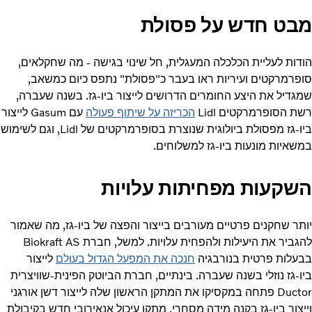
מבט חדש על פסולת
הודות לעליית הכלכלה המעגלית, חל שינוי בגישה - מה שחקלאים,
סופרמרקטים ועיריות ראו בעבר כ"פסולת" נתפס כיום כמשאב,
שמגדיל את היצע החומרים הדרושים לייצור ביו-גז. בשנה שעברה,
רשת הסופרמרקטים Lidl
הכריזה על שיתוף פעולה
עם Gasum לייצור
ביו-גז מפסולת ביולוגית שנוצרת בסופרמרקטים של Lidl, וגם לשימוש
במשאיות מונעות ביו-גז למשלוחים.
השקעות מפחיתות עלויות
יותר שחקנים פרטיים מעורבים בייצור והפצה של ביו-גז, מה שאמור
להגביר את היעילות ולהפחית עלויות. למשל, חברת Biokraft AS
בבעלות פרטית בנורבגיה
חנכה את המפעל הגדול בעולם
לייצור
ביו-גז נוזלי בשנה שעברה. בינתיים, חברת הביוטק הפינית-שוויצרית
Ductor פתחה במקסיקו את המתקן הראשון שלה לייצור דשן אורגני
וייצור ביו-גז בקנה מידה מסחרי. מתקן עיכול אנאירובי חדש בקיבולת