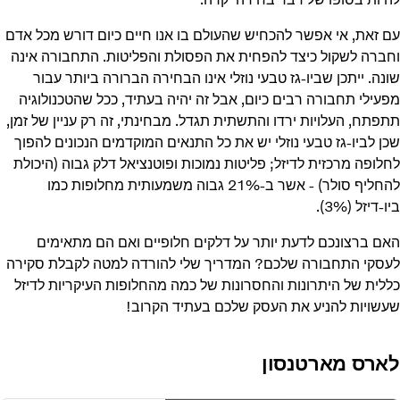
עם זאת, אי אפשר להכחיש שהעולם בו אנו חיים כיום דורש מכל אדם
וחברה לשקול כיצד להפחית את הפסולת והפליטות. התחבורה אינה
שונה. ייתכן שביו-גז טבעי נוזלי אינו הבחירה הברורה ביותר עבור
מפעילי תחבורה רבים כיום, אבל זה יהיה בעתיד, ככל שהטכנולוגיה
תתפתח, העלויות ירדו והתשתית תגדל. מבחינתי, זה רק עניין של זמן,
שכן לביו-גז טבעי נוזלי יש את כל התנאים המוקדמים הנכונים להפוך
לחלופה מרכזית לדיזל; פליטות נמוכות ופוטנציאל דלק גבוה (היכולת
להחליף סולר) - אשר ב-21% גבוה משמעותית מחלופות כמו
ביו-דיזל (3%).
האם ברצונכם לדעת יותר על דלקים חלופיים ואם הם מתאימים
לעסקי התחבורה שלכם? המדריך שלי להורדה למטה לקבלת סקירה
כללית של היתרונות והחסרונות של כמה מהחלופות העיקריות לדיזל
שעשויות להניע את העסק שלכם בעתיד הקרוב!
לארס מארטנסון