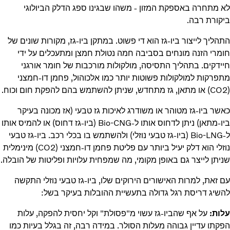
לא מתחרה באספקת המזון - משהו שבגינו ספג הדלק הביולוגי
ביקורת רבה.
התהליך לייצור ביו-גז הוא די פשוט. במתקן ביו-גז, מקורות שונים של
חומרי הזנה מונחים בסביבה חמה נטולת חמצן ומתעכלים על ידי
חיידקים. בתהליך התסיסה, מולקולות מורכבות של חומר אורגני
מתפרקות למולקולות פשוטות יותר כמו אלכוהול, פחמן דו-חמצני
(CO2) או מתאן, גז מתחדש, שניתן להשתמש בהם להפקת חום וכוח.
כאשר ביו-גז מטוהר או משודרג לאיכות גז טבעי (אז מכונה בעיקר
ביו-מתאן) ניתן לדחוס אותו ל-Bio-CNG (ביו-גז דחוס) או להמיס אותו
ל-Bio-LNG (ביו-גז טבעי נוזלי) ולהשתמש בו בכלי רכב. ביו-גז טבעי
נוזלי הוא דלק יעיל ביותר עם פליטת פחמן דו-חמצני (CO2) מינימלית
שניתן לייצר גם באופן מקומי, מה שמפחית עלויות ופליטות של הובלה.
עם זאת, למרות האישורים הירוקים שלו, ביו-גז טבעי נוזלי התקשה
להשיג דריסת רגל גדולה בתעשיית ההובלות בעיקר בשל:
עלות:
על אף שהביו-גז עשוי מ"פסולת" וקל יחסית להפקה, עלות
הפקתו עדיין גבוהה מעלות הסולר. במידה רבה, זה בגלל בעיות כמו