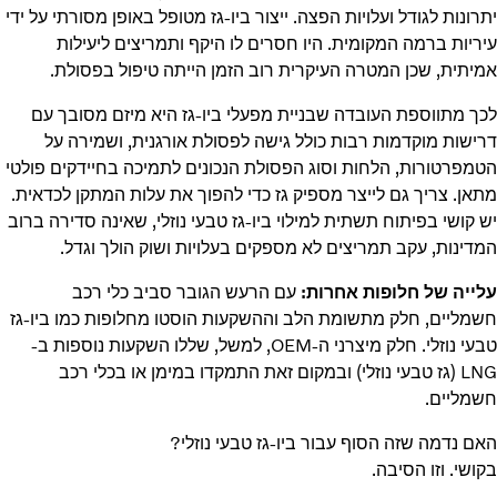
יתרונות לגודל ועלויות הפצה. ייצור ביו-גז מטופל באופן מסורתי על ידי
עיריות ברמה המקומית. היו חסרים לו היקף ותמריצים ליעילות
אמיתית, שכן המטרה העיקרית רוב הזמן הייתה טיפול בפסולת.
לכך מתווספת העובדה שבניית מפעלי ביו-גז היא מיזם מסובך עם
דרישות מוקדמות רבות כולל גישה לפסולת אורגנית, ושמירה על
הטמפרטורות, הלחות וסוג הפסולת הנכונים לתמיכה בחיידקים פולטי
מתאן. צריך גם לייצר מספיק גז כדי להפוך את עלות המתקן לכדאית.
יש קושי בפיתוח תשתית למילוי ביו-גז טבעי נוזלי, שאינה סדירה ברוב
המדינות, עקב תמריצים לא מספקים בעלויות ושוק הולך וגדל.
עלייה של חלופות אחרות:
עם הרעש הגובר סביב כלי רכב
חשמליים, חלק מתשומת הלב וההשקעות הוסטו מחלופות כמו ביו-גז
טבעי נוזלי. חלק מיצרני ה-OEM, למשל, שללו השקעות נוספות ב-
LNG (גז טבעי נוזלי) ובמקום זאת התמקדו במימן או בכלי רכב
חשמליים.
האם נדמה שזה הסוף עבור ביו-גז טבעי נוזלי?
בקושי. וזו הסיבה.