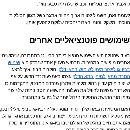
להעביר את צי מכליות הכביש שלה לגז טבעי נוזלי.
לעומת זאת, חשמול לטווח ארוך מהווה אתגר בשל מגוון הסוללות
הנוכחי, משקלן והזמן הארוך יחסית שלוקח להטעין אותן.
שימושים פוטנציאליים אחרים
בעוד שהנזלה היא השימוש הנפוץ ביותר בביו-גז בתחבורה, שימושים
אחרים מופיעים במהירות. תרחיש מעניין אחד שנבדק הוא
שימוש
בביו-גז לייצור מימן לשימוש בתאי דלק
. חוקרים הבינו איך לבצע
המרת מתאן למימן בתא הדלק
עצמו באמצעות זרז חדש. על אף
שייצור מימן עדיין רחוק מלהיות פתרון מהזרם המרכזי, התקדמות כזו
היא דרך מצוינת להוזיל את העלות וההשפעה הסביבתית של ייצור
מימן תוך הדגשת התפקיד הגדול יותר של ביו-גז בתחבורה.
האם המשאית הבאה שלך תהיה מונעת על ידי ביו-גז טבעי נוזלי? ובכן,
אין מספיק תשתיות תדלוק ומפעלי ייצור ביו-גז, וזהו כמובן אתגר גדול.
ואם אתם חיים בחלק של העולם שבו ביו-גז אינו מתומרץ, זו יכולה
להיות בסופו של דבר בחירה יקרה.