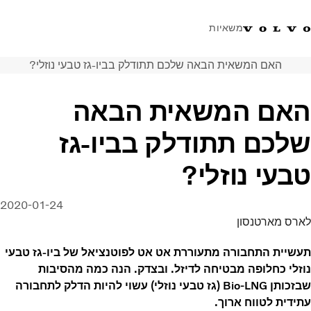
משאיות
האם המשאית הבאה שלכם תתודלק בביו-גז טבעי נוזלי?
טלפון: 077-9978867
ווטסאפ
התחבר לאזור אישי
ישראל
האם המשאית הבאה
פתרונות הובלה
שלכם תתודלק בביו-גז
משאיות
שירות
טבעי נוזלי?
מרכזי שירות
חדשות
2020-01-24
אודות
לארס מארטנסון
צור קשר
תעשיית התחבורה מתעוררת אט אט לפוטנציאל של ביו-גז טבעי
נוזלי כחלופה מבטיחה לדיזל. ובצדק. הנה כמה מהסיבות
שבזכותן Bio-LNG (גז טבעי נוזלי) עשוי להיות הדלק לתחבורה
עתידית לטווח ארוך.