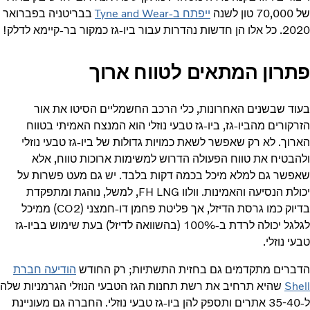
של 70,000 טון לשנה
ייפתח ב-Tyne and Wear
בבריטניה בפברואר
2020. כל אלו הן חדשות נהדרות עבור ביו-גז כמקור בר-קיימא לדלק!
פתרון המתאים לטווח ארוך
בעוד שבשנים האחרונות, כלי הרכב החשמליים הסיטו את אור
הזרקורים מהביו-גז, ביו-גז טבעי נוזלי הוא המנצח האמיתי בטווח
הארוך. לא רק שאפשר לשאת כמויות גדולות של ביו-גז טבעי נוזלי
ולהבטיח את טווח הפעולה הדרוש למשימות ארוכות טווח, אלא
שאפשר גם למלא מיכל בכמה דקות בלבד. יש גם מעט פשרות על
יכולת הנסיעה והאמינות. וולוו FH LNG, למשל, נוהגת ומתפקדת
בדיוק כמו גרסת הדיזל, אך פליטת פחמן דו-חמצני (CO2) ממיכל
לגלגל יכולה לרדת ב-100% (בהשוואה לדיזל) בעת שימוש בביו-גז
טבעי נוזלי.
הדברים מתקדמים גם בחזית התשתיות; רק החודש
הודיעה חברת
Shell
שהיא תרחיב את רשת תחנות הגז הטבעי הנוזלי הגרמניות שלה
ל-35-40 אתרים ותספק להן ביו-גז טבעי נוזלי. החברה גם מעוניינת