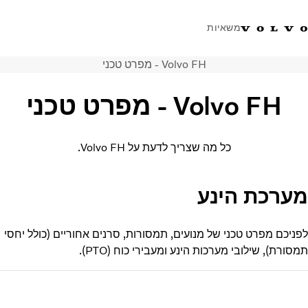
משאיות
Volvo FH - מפרט טכני
טלפון: 077-9978867
ווטסאפ
התחבר לאזור אישי
ישראל
Volvo FH - מפרט טכני
פתרונות הובלה
משאיות
כל מה שצריך לדעת על Volvo FH.
שירות
מרכזי שירות
חדשות
מערכת הינע
אודות
צור קשר
לפניכם מפרט טכני של מנועים, תמסורות, סרנים אחוריים (כולל יחסי
תמסורת), שילובי מערכות הינע ומעבירי כוח (PTO).