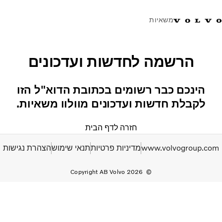
משאיות
טלפון: 077-9978867
ווטסאפ
התחבר לאזור אישי
ישראל
הרשמה לחדשות ועדכונים
פתרונות הובלה
הינכם כבר רשומים בכתובת הדוא"ל הזו
משאיות
לקבלת חדשות ועדכונים מוולוו משאיות.
שירות
מרכזי שירות
חזרה לדף הבית
חדשות
אודות
www.volvogroup.com
מדיניות פרטיות
תנאי שימוש
הצהרת נגישות
צור קשר
Copyright AB Volvo 2026