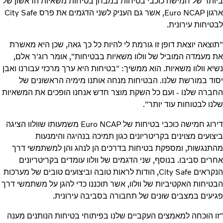
ביותר של חמישה כוכבי בטיחות במבחן בטיחות משאיות הראשון של
ארגון Euro NCAP, אשר גם העניק לשני הדגמים את פרס City Safe
לבטיחות עירונית.
"תוצאה יוצאת דופן זו גורמת לי להיות כל כך גאה, שכן היא מאשרת
את מעמדה המוביל של וולוו משאיות בבטיחות", אומר רוג'ר אלם,
נשיא וולוו משאיות. הוא ממשיך: "בטיחות היא ערך מרכזי עבורנו ואבן
יסוד במורשת שלנו. הבטיחות מנחה אותנו מימיה הראשונים של
החברה שלנו - ועם כל השקת מוצר חדש אנחנו הופכים את המשאיות
שלנו לבטוחות עוד יותר".
דירוג חמישה כוכבי בטיחות של Euro NCAP משמעותו שוולוו הציגה
ביצועים מצוינים בקריטריונים כגון תמיכה בנהיגה והימנעות
מהתנגשות, ומספקת בטיחות בדרכים הן לנהג והן למשתמשי דרך
אחרים סביבו. בנוסף, שני הדגמים של וולוו עומדים בקריטריונים
הנקראים City Safe, הודות לראות טובה וביצועים טובים של מערכות
הבטיחות האקטיביות של וולוו, אשר תוכננו כדי להגן על משתמשי דרך
פגיעים במצבים שונים של תחבורה בסביבה עירונית.
"זו הוכחה למאמצים העקביים שלנו בפיתוחי בטיחות הנותנים מענה