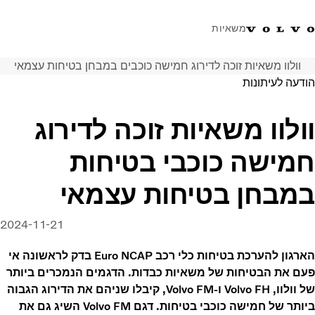
משאיות
וולוו משאיות זוכה לדירוג חמישה כוכבים במבחן בטיחות עצמאי
טלפון: 077-9978867
ווטסאפ
התחבר לאזור אישי
ישראל
הודעה לעיתונות
פתרונות הובלה
וולוו משאיות זוכה לדירוג
משאיות
חמישה כוכבי בטיחות
שירות
מרכזי שירות
במבחן בטיחות עצמאי
חדשות
אודות
2024-11-21
צור קשר
הארגון להערכת בטיחות כלי רכב Euro NCAP בדק לראשונה אי
פעם את הבטיחות של משאיות כבדות. הדגמים הנמכרים ביותר
של וולוו, Volvo FH ו-Volvo FM, קיבלו שניהם את הדירוג הגבוה
ביותר של חמישה כוכבי בטיחות. דגם Volvo FM השיג גם את