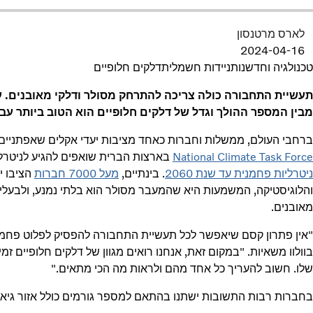
לארס מרטנסון
2024-04-16
טכנולגיה וחדשנות
ניידות חשמלית
דלקים חלופיים
תעשיית התחבורה כולה צריכה להתרחק מסולר ודלקי מאובנים. ע
מבין המספר ההולך וגדל של דלקים חלופיים הוא הטוב ביותר עבו
ברחבי העולם, ממשלות וחברות כאחד מציבות יעדי אקלים שאפתניים.
National Climate Task Force
בארצות הברית שואפים להגיע לניטרליות אקלימית עד שנ
ניטרליות פחמנית עד שנת 2060
. בינתיים,
מעל 7000 חברות
הציבו י
והלוגיסטיקה, המשמעות היא שהמעבר מסולר הוא בלתי נמנע, ולבעלי
מאובנים.
"אין פתרון קסם שיאפשר לכל תעשיית התחבורה להפסיק לפלוט פחמן
בוולוו משאיות. "במקום זאת, אנחנו רואים מגוון של דלקים חלופיים ז
שלו. חשוב להעריך כל אחד מהם ולראות מה הכי מתאים."
בחברות רבות התשובות ישתנו בהתאם למספר גורמים כולל אזור גיאוג