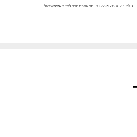
טלפון: 077-9978867
ווטסאפ
התחבר לאזור אישי
ישראל