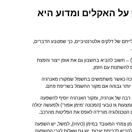
ל האקלים ומדוע היא
ייתם של דלקים אלטרנטיביים, כך שמטבע הדברים,
 – חשוב להביא בחשבון גם את אופן ייצור והפצת
ם להשתנות עם הזמן.
וכה כאשר משתמשים בחשמל שמקורו מאנרגיה
יותר גבוהה אם מקור החשמל בשריפת פחם.
ת רבה של אנרגיה, ומקור האנרגיה יוסיף להשפעה
צעות גז טבעי (המכונה 'מימן אפור') ולמעשה יכולה
ם הטכנולוגיה מורידה לאפס את הפליטות מהרכב
.
יש להביא בחשבון גם את ההשפעה הסביבתית המלאה של הדלק. לשמן צמחי המעובד במימן (HVO), למשל, יש השפעה
 להביא לכריתת יערות. יש גם שאלות לגבי ההשפעה