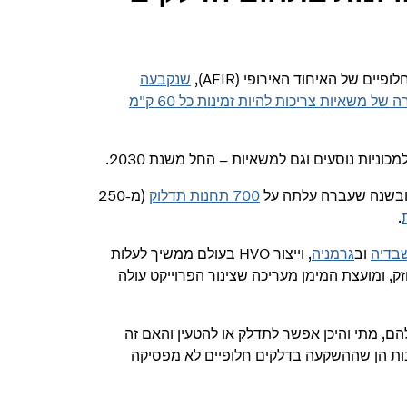
ם של האיחוד האירופי (AFIR),
שנקבעה
ב-2023, קובעת שעד שנת 2030, תחנות נגישות לציבור לטעינה מהירה של משאיות צריכות להיות זמינות כל 60 ק"מ
 ובשנה שעברה עלתה על
700 תחנות תדלוק
(מ-250
.
בדיה
וב
גרמניה
, וייצור HVO בעולם ממשיך לעלות
 ומועצת המימן מעריכה שצינור הפרוייקט עולה
ם, מתי והיכן אפשר לתדלק או להטעין והאם זה
ות הן שההשקעה בדלקים חלופיים לא מפסיקה