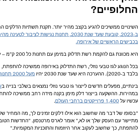
החלופיים?
השינויים ממשיכים להגיע בקצב מהיר יותר. תקנת תשתיות הדלקים החלופיי
בכבישים הראשיים של אירופה.
היא מכוונת גם להקמת רשת תדלוק במימן עם תחנות כל 200 ק"מ – למכוניות נוסעים וגם למשאיות – החל משנת 2030.
בכל הנוגע לגז טבעי נוזלי, רשת התדלוק באירופה ממשיכה להתפתח,
בלבד ב-2020). ההערכה היא שעד שנת 2030 יהיו
מעל 2000 תחנות
בינתיים, מפעלים חדשים לייצור ‏‫גז טבעי נוזלי‬ נמצאים בשלבי בנייה ב
ש
במהירות. ההשקעה בייצור דלק מימן בקנה מידה רחב ממשיכה להתחזק,
עכשיו על
1,400 פרוייקטים ברחבי העולם
.
"בסופו של דבר מה שחשוב הוא אילו דלקים זמינים לך, מה המחיר שלה
מתיישר עם העסק שלך או לא," אומר לארס מרטנסון. "החדשות הטוב
להתפתח, כך שחשוב לעקוב אחר היוזמות והתוכניות המקומיות."