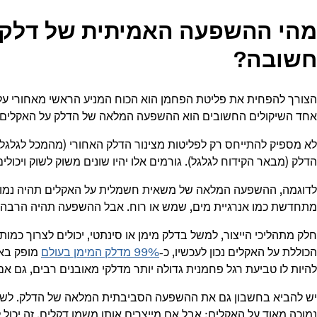
מהי ההשפעה האמיתית של דלק ע
חשובה?
הצורך להפחית את פליטת הפחמן הוא הכוח המניע הראשי מאחורי על
אחד השיקולים החשובים הוא ההשפעה המלאה של הדלק על האקלים.
לא מספיק להתייחס רק לפליטות מצינור הדלק האחורי (מהמכל לגלגל)
הדלק (מבאר הקידוח לגלגל). גורמים אלו יהיו שונים משוק לשוק ויכולי
לדוגמה, ההשפעה המלאה של משאית חשמלית על האקלים תהיה נמ
מתחדשת כמו אנרגיית מים, שמש או רוח. אבל ההשפעה תהיה הרבה 
חלק מתהליכי הייצור, למשל בדלק מימן או סינתטי, יכולים לצרוך כמו
הכוללת על האקלים נכון לעכשיו, כ-
99% מדלק המימן בעולם
מופק באמ
להיות לו טביעת רגל פחמנית גדולה יותר מדלקי מאובנים רבים, גם א
נמוכה מאוד על האקלים: אבל אם מייצרים אותו משמן דקלים, זה יכול