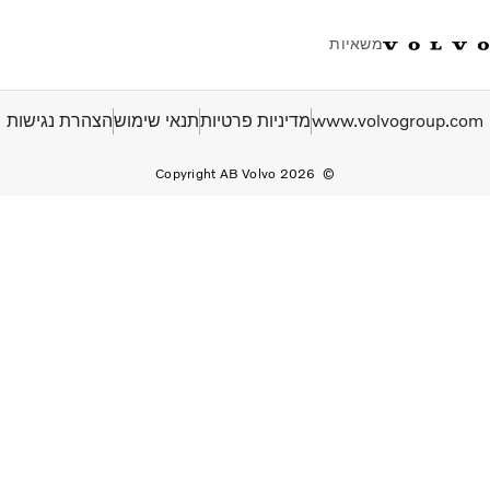
משאיות
טלפון: 077-9978867
ווטסאפ
התחבר לאזור אישי
ישראל
www.volvogroup.com
מדיניות פרטיות
תנאי שימוש
הצהרת נגישות
Copyright AB Volvo 2026
פתרונות הובלה
משאיות
שירות
מרכזי שירות
חדשות
אודות
צור קשר