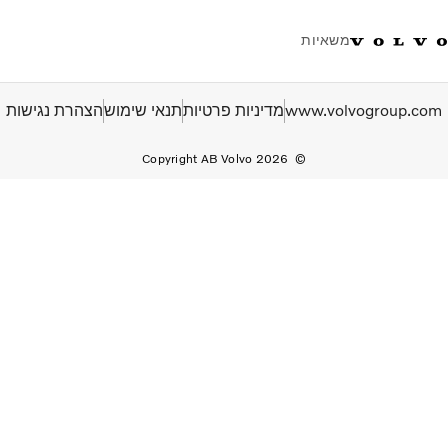
משאיות
טלפון: 077-9978867
ווטסאפ
התחבר לאזור אישי
ישראל
www.volvogroup.com
מדיניות פרטיות
תנאי שימוש
הצהרת נגישות
Copyright AB Volvo 2026
פתרונות הובלה
משאיות
שירות
מרכזי שירות
חדשות
אודות
צור קשר