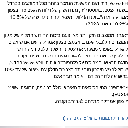
Volvo FH, היה דגם המשאית הנמכר ביותר מכל המותגים בברזיל
בשנת 2024. באוסטרליה, נתח השוק של וולוו היה 18.2%. בצפון
אמריקה (ארה"ב וקנדה) לוולוו משאיות היה נתח שוק של 10.5%
(10.2% בשנת 2023).
"אנחנו ממוצבים חזק יותר מאי פעם בזכות החידוש המקיף של מגוון
המוצרים הגלובלי שלנו ב-2024. בצפון אמריקה, שם אנו שואפים
להגדיל באופן משמעותי את עסקינו, השקנו פלטפורמה חדשה
לחלוטין שתשמש כבסיס למגוון דגמים חדשים בשנים הקרובות.
הדגם הראשון המבוסס על פלטפורמה זו היה Volvo VNL החדש,
שיכול להציע חיסכון טוב יותר בצריכת הדלק עם שיפור של עד 10%
בהשוואה לדור הקודם," אומר רוג'ר אלם.
*"אירופה" מתייחס לאיחוד האירופי כולל בריטניה, נורווגיה ושווייץ
(EU30).
* צפון אמריקה מתייחס לארה"ב וקנדה.
להורדת תמונות ברזולוציה גבוהה ❯