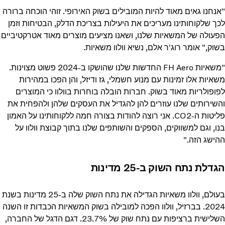
"אנחנו גאים מאוד להיות המובילים בשוק האירופי. זוהי הוכחה ברורה
לכך שלקוחותינו מעריכים את היעילות בצריכת הדלק, הבטיחות וזמן
הפעולה של המשאיות שלנו, ושאנו מציעים מוצרים מאוד אטרקטיביים
בשוק," אומר רוג'ר אלם, נשיא וולוו משאיות.
"משאיות FH Aero החדשות שלנו שהושקו ב-2024 פשוט מצוינות.
משאיות אלו זמינות עם מנוע חשמלי, גז ודיזל, והן הפכו במהירות
לפופולריות מאוד בשוק. חברות הובלה בוחרות בוולוו כי המוצרים
והשירותים שלנו עוזרים להן להגדיל את העסקים שלהן ולהפחית את
פליטות ה-CO2. אני רוצה להודות בצורה חמה ללקוחותינו על האמון
בנו, וגם למשווקים, הספקים והשותפים שלנו בתוך קבוצת וולוו על
ההישג הזה."
הגדלת נתח השוק ב-25 מדינות
בעולם, וולוו משאיות הגדילה את נתח השוק שלה ב-25 מדינות בשנת
2024. בברזיל, וולוו הפכה למובילה בשוק המשאיות הכבדות זו השנה
השלישית ברציפות עם נתח שוק של 23.7%. דגם הדגל של החברה,