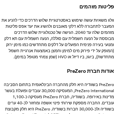
פליטות מזהמים
וולוו משאיות עושה שימוש באסטרטגיית שלוש הדרכים כדי להניע את
המעבר לתחבורה ללא דלקי מאובנים ולהשיג את יעד אפס פליטות
מזהמים שלה עד 2040. הגישה של טכנולוגיית שלוש הדרכים
מבוססת על הנעה חשמלית עם סוללה, הנעה חשמלית עם תא דלק
ומנועי בעירה פנימית הפועלים על דלקים מתחדשים כמו מימן ירוק
(המופק על ידי פירוק מים למימן וחמצן באמצעות אנרגיית חשמל
מתחדשת), ביוגז, ביו דיזל או HVO (שמן צמחי מטופל במימן).
אודות חברת PreZero
PreZero בשוודיה היא חלק מהחברה הבינלאומית בתחום הסביבה
PreZero International, המעסיקה 30,000 עובדים ופועלת בעשר
מדינות באירופה. בשוודיה, חברת PreZero מעסיקה כ-1,100
עובדים. החברה מספקת שירותי פינוי אשפה ומחזור לכ-40 ערים
בשוודיה ולכ-30,000 חברות בשוודיה. PreZero היא חלק מקבוצת