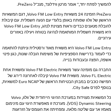
להמשיך לפתח יחד," אומר מרטן ווידלונד, מנכ"ל PreZero.
PreZero הזמינה 24 משאיות Volvo FM Low Entry, דגם המשאיות
הראשון של וולוו שפותח באופן בלעדי עם הנעה חשמלית. עם קיבולת
להובלת מטענים כבדים וראות מצוינת לנהג, Volvo FM Low Entry
היא משאית חשמלית המותאמת לנהיגה בטוחה ויעילה באזורים
עירוניים.
Volvo FM Low Entry היא משאית מאוד ורסטילית וניתנת להתאמה
כדי לעמוד בדרישות הספציפיות של משימות הובלה שונות, כגון פינוי
אשפה, הפצה ובעבודות בנייה.
החברה גם מזמינה עשר משאיות Volvo FM Electric ומשאית אחת
Volvo FL Electric. משאית Volvo FM קיבלה לאחרונה דירוג של
חמישה כוכבים במבחן הבטיחות הראשון של Euro NCAP למשאיות,
בנוסף לפרס City Safe.
כל המשאיות מצוידות במערכת ההיגוי הייחודית של וולוו, Volvo
Dynamic Steering‏ (VDS). מערכת זו מאפשרת היגוי עם מינימום
מאמץ אך עם שליטה מלאה, ומפחיתה את העומס על הזרועות