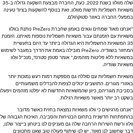
שלה מוולוו בשנת 2022. כעת, החברה מבצעת השקעה גדולה ב-35
משאיות חשמליות חדשות מוולוו. זאת בנוסף להשקעות בציוד טעינה
במפעלי החברה באזור סטוקהולם.
"אנחנו מאוד שמחים וגאים באמון שחברת PreZero נותנת בוולוו
משאיות עם הזמנתם עבור משאיות חשמליות נוספות מאיתנו. הזמנת
35 המשאיות החשמליות היא הגדולה ביותר עד היום בתעשיית
המחזור בשוודיה. PreZero מובילה באמת את הדרך במעבר לשימוש
במשאיות ללא פליטות מזהמים," אומר סטפן סטרנד, מנכ"ל וולוו
משאיות שוודיה.
משאיות חשמליות עם סוללה גם מספקות רמות רעש נמוכות יותר
באזורי מגורים. התושבים יכולים לצפות להבדלים משמעותיים
בסביבת מגוריהם, כיוון שהמשאיות החדשות לא יפלטו מזהמים ויפעלו
בשקט רב יותר מאשר משאיות רגילות.
"אנחנו מרגישים כי וולוו משאיות נמצאת בחזית כאשר מדובר
בהתפתחות חדשנית בתחום הבטיחות והסביבה. האיכות הגבוהה של
וולוו ורשת השירות הרחבה שלה גם מעניקים לנו ביטחון בייצור שלנו,
דבר שחשוב לנו מאוד. יש לנו שיתוף פעולה טוב שאנו מתכוונים