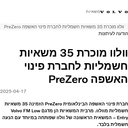
משאיות
וולוו מוכרת 35 משאיות חשמליות לחברת פינוי האשפה PreZero
טלפון: 077-9978867
ווטסאפ
התחבר לאזור אישי
ישראל
הודעה לעיתונות
פתרונות הובלה
וולוו מוכרת 35 משאיות
משאיות
חשמליות לחברת פינוי
שירות
מרכזי שירות
האשפה PreZero
חדשות
אודות
2025-04-17
צור קשר
חברת פינוי האשפה הבינלאומית PreZero הזמינה 35 משאיות
חשמליות מוולוו. מרבית המשאיות הן מדגם Volvo FM Low
Entry – המשאית הראשונה של וולוו שפותחה במיוחד עם הנעה
חשמלית בלבד.