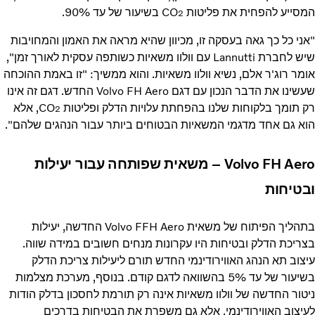
המסייע להפחית את פליטות CO
בשיעור של עד 90%.
2
"אני כל כך גאה בעסקה זו, מכיוון שהיא מראה את האמון והמחויבות
שיש לחברת Lannutti עם וולוו משאיות כשותפה עסקית לאורך זמן",
אומר רוג'ר אלם, נשיא וולוו משאיות. והוא ממשיך: "זו באמת ההוכחה
שעשינו את הדבר הנכון עם דגם Volvo FH Aero החדש. דגם זה אינו
רק תומך בלקוחות שלנו בהפחתת עלויות הדלק ופליטות CO
, אלא
2
הוא גם אחד מדגמי המשאיות הבטוחים ביותר עבור הנהגים שלהם".
Volvo FH Aero – משאית שפותחה עבור יעילות
ובטיחות
בתהליך הפיתוח של משאית Volvo FFH Aero החדשה, יעילות
בצריכת הדלק ובטיחות היו עקרונות מנחים חשובים במידה שווה.
עיצוב תא הנהג האווירודינמי החדש תורם ליעילות צריכת הדלק
בשיעור של עד 5% בהשוואה לדגם קודם. בנוסף, מערכת מצלמות
ניטור החדשה של וולוו משאיות אינה רק תורמת לחסכון בדלק הודות
לעיצוב האווירודינמי, אלא גם משפרת את הבטיחות בדרכים