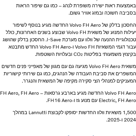
באמצעות ראות ישירה משופרת לנהג – כמו גם שיפור הראות
בסביבה חשוכה ובמזג אוויר גשום.
החסכון בדלק של Volvo FH Aero החדשה מגיע בנוסף לשיפור
יעילות המנוע של משאית Volvo FH שבוצע בשנים האחרונות, כולל
טכנולוגיית ההנעה של וולוו עם מערכת I-Save. החסכון בדלק שהושג
עבור דגמי המשאיות Volvo FH ו-Volvo FH Aero החדש מתבטא
בקיצוץ משמעותי בפליטות CO
ובעלויות השוטפות.
2
משאית Volvo FH Aero מגיעה גם עם מגוון של מאפייני פנים חדשים
המשפרים את סביבת העבודה של הנהגים, כמו גם שירותי קישוריות
המעניקים למנהלי הצי סקירה מקיפה של המשאית והנגרר.
Volvo FH Aero החדשה מגיע בארבע גרסאות – FH Aero, FH Aero
Electric, FH Aero עם מנוע גז ו-FH16 Aero.
1,500 משאיות וולוו החדשות יסופקו לקבוצת Lannutti במהלך
2024 ו-2025.