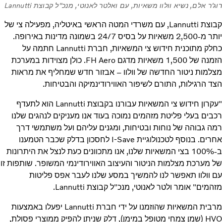
רוג'ר אלם, נשיא וולוו משאיות, עם ואלטר לאנוטי, מנכ"ל קבוצת Lannutti
קבוצת Lannutti, עם משרדי המטה הראשי באיטליה, מפעילה צי של
יותר מ-2,500 משאיות על בסיס 24/7 בשמונה מדינות באירופה.
כחלק מתוכנית חידוש צי המשאיות, חברת Lannutti חתמה על
הזמנה של 1,500 משאיות מדגם FH Aero. כולן מצוידות במערכת
מצלמות ניטור החדשה של וולוו – אבזור חדש שמחליף את מראות
הצד הרגילות, התורם לשיפור האווירודינמיקה והבטיחות.
"עקרון חידוש צי המשאיות עבורנו בקבוצת Lannutti הוא לתעדף
רכבים בעלי פליטת מזהמים נמוכה בעוד אנו מעניקים לנהגים שלנו
רמה גבוהה של נוחות ובטיחות, ומגנים עליהם ועל משתמשי דרך
אחרים. בנוסף לטכנולוגיית I-Save לחסכון בדלק שכבר הטמענו
ב-100% בצי המשאיות שלנו, אנו מתכוונים כעת לנצל את היתרונות
של מערכת מצלמות הניטור והעיצוב האווירודינמי המשופר. שותפות זו
עם וולוו תאפשר לנו להמשיך במסע שלנו לעבר אפס פליטות
מזהמים" אומר ולטר לאנוטי, מנכ"ל קבוצת Lannutti.
מרבית המשאיות שהוזמנו על ידי חברת Lannutti יפעלו באמצעות
HVO (שמן צמחי מטופל במימן), דלק שניתן להפיק ממוצרי פסולת,