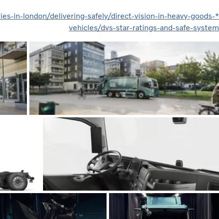
eries-in-london/delivering-safely/direct-vision-in-heavy-goods-
*
vehicles/dvs-star-ratings-and-safe-system