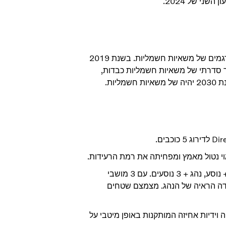
עם הצגת המשאית העירונית החדשה הזאת, וולוו מציעה כעת שמונה דגמים של משאיות חשמליות. בשנת 2019
ר סדרתי של משאיות חשמליות כבדות,
ות.
וי נטול מאמץ ומפחיתה את רמת הרעידות.
המשאית כוללת שלוש אפשרויות לסידור מושבים: נהג בלבד, נהג + נוסע, נהג + 3 נוסעים. עם 3 מושבי
דה הראיה של הנהג. מצמצם שטחים
וידיות אחיזה המותקנות באופן מיטבי על