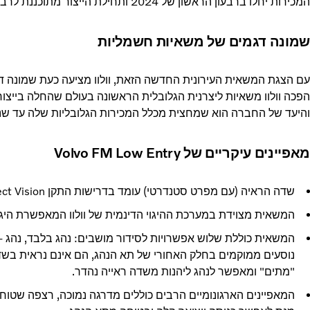
המכירות יחלו ברבעון הראשון של 2024 ותחילת הייצור מתוכננת לרבעון השני של 2024.
שמונה דגמים של משאיות חשמליות
הפכה וולוו משאיות ליצרנית הגלובלית הראשונה בעולם שהחלה בייצו
והיעד של החברה הוא שמחצית מכלל המכירות הגלובליות שלה עד שנת 2030 יהיה של משאיות חשמלי
מאפיינים עיקריים של Volvo FM Low Entry
שדה הראיה (עם מפרט סטנדרטי) עומד בדרישות התקן Direct Vision לדירוג 5 כוכבים.
המשאית מצוידת במערכת ההיגוי הדינמית של וולוו המאפשרת היג
נוסעים ממוקמים בחלק האחורי של תא הנהג, הם אינם נראית בש
"מתים" ומאפשר לנהג ליהנות משדה ראייה נהדר.
המאפיינים הארגונומיים הרבים כוללים מדרגה נמוכה, רצפה שטוחה 