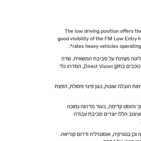
The low driving position offers the
good visibility of the FM Low Entry ha
rates heavy vehicles operating
ליטה מצוינת על סביבת המשאית. שדה
הראיה הנהדר של Volvo FM Low Entry זיכה אותה בציון של חמישה כוכבים בתקן Direct Vision, המדרג כלי
ם למשימות הובלה שונות, כגון פינוי פסולת, הפצת
 המרווח הונמך והוסט קדימה, בעוד מדרגה נמוכה
צוב הללו יוצרים סביבת עבודה
באירופה וכן בטורקיה, אוסטרליה ודרום קוריאה.