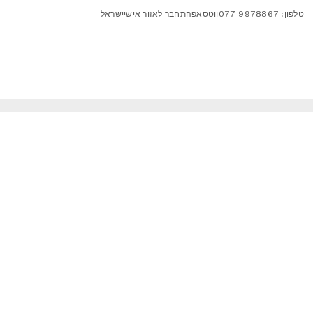
טלפון: 077-9978867
ווטסאפ
התחבר לאזור אישי
ישראל