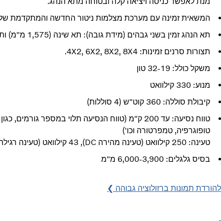
מנת לאפשר כניסה ויציאה קלה ובטוחה מתא הנהג.
המשאית זמינה עם מערכת מצלמות ניטור החדשה והמתקדמת של וו
תא הנהג זמין בשני גבהים (מידת גובה): תא שינה (1,575 מ"מ) ותא שינה מורחב/גבוה (1,945 מ"מ).
תצורות סרנים זמינות: 4X2, 6X2, 8X2, 8X4.
משקל כולל: 19-‏32 טון
מנוע: 330 קילוואט
קיבולת סוללה: 360 קוט"ש (4 סוללות)
טווח נסיעה: עד 200 ק"מ (טווח הנסיעה תלוי במספר גורמי
טופוגרפיה, טמפרטורה וכו')
טעינה: 250 קילוואט (טעינה מהירה DC), ‏43 קילוואט (טעינה רגילה AC)
בסיס גלגלים: 3,900-‏6,000 מ"מ
להורדת תמונות ברזולוציה גבוהה ❯