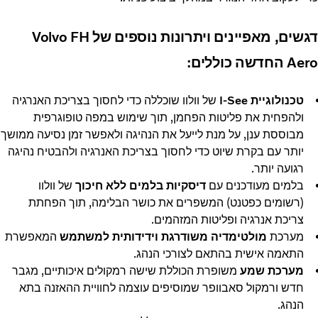
דגשים, מאפיינים ויתרונות נוספים של Volvo FH
Aero החדשה כוללים:
טכנולוגיית I-See
של וולוו שוכללה כדי לחסוך בצריכת האנרגיה
ולהפחית את פליטות הפחמן, תוך שימוש במפה טופוגרפית
מבוססת ענן, על מנת לייעל את הנהיגה ולאפשר זמן נסיעה ממושך
יותר עם בקרת שיוט כדי לחסוך בצריכת האנרגיה ולהבטיח נהיגה
רגועה יותר.
בלמים מעודכנים עם
דיסקיות בלמים ללא חיכוך
של וולוו
(רשומים כפטנט) המשפרים את כושר הבלימה, תוך הפחתת
צריכת אנרגיה ופליטות המזהמים.
מערכת
מולטימדיה משודרגת וידידותית למשתמש
המאפשרת
התאמה אישית בהתאם לצורכי הנהג.
מערכת שמע
משופרת הכוללת שישה רמקולים איכותיים, מגבר
חדש ורמקול סאבוופר שמוסיפים עוצמה לחוויית ההאזנה בתא
הנהג.