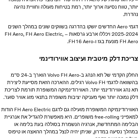
יותר, טווח נסיעה ארוך יותר, רמת בטיחות מעולה וחוויית נהיגה
נהדרת.
דגמי Aero החדשים יושקו בהדרגה בשווקים שונים במהלך השנים
2024-‏2025 ויכללו ארבע גרסאות – FH Aero, FH Aero Electric,
FH Aero מונעת בגז ו-FH16 Aero.
צריכת דלק מיטבית ועיצוב אווירודינמי
החלק הקדמי של תא הנהג ב-Volvo FH Aero הוארך ב-24 ס"מ
בהשוואה לדגמי Volvo FH רגילים. ההארכה הזאת מסייעת ליצירת
תא נהג אווירודינמי יותר. האווירודינמיקה המשופרת תורמת לצריכת
דלק נמוכה יותר ואף מעניקה יציבות משופרת בתנאי מזג אוויר סוער.
האווירודינמיקה המשופרת מועילה גם לדגם FH Aero Electric הודות
למאפייני free-rolling משופרים. היא מאפשרת להגדיל את אנרגיית
הבלימה המתחדשת, אנרגיה הנשמרת בסוללה בעת בלימה או
במהלך נסיעה במדרון, שניתן יהיה לנצל במהלך ההאצה או טיפוס