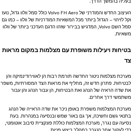
בעליה בהמשך הדרך.
העיצוב החדש והמודרני של Volvo FH Aero כולל סמל וולוו גדול, נועז
וקל לזיהוי – הגדול ביותר מכל המשאיות המודרניות של וולוו – כמו גם
סמל השם Volvo, המדגיש בבירור שזהו הדגם העדכני ביותר של וולוו
משאיות.
בטיחות ויעילות משופרת עם מצלמות במקום מראות
צד
מערכת מצלמות ניטור החדשה תורמת רבות הן לאווירודינמיקה והן
לבטיחות. פתרון חדש זה, מחליף את מראות הצד המסורתיות, משפר
את שדה הראיה של הנהג ואת הבטיחות, הן עבור הנהג והן עבור
משתמשי דרך אחרים.
מערכת המצלמות משפרת באופן ניכר את שדה הראייה של הנהג
בתנאי גשם וחשיכה, אך גם באור שמש ובנסיעה במנהרות. בעת
נסיעה עם נגרר, מערכת המצלמות כוללת פונקציית סיבוב אוטומטי,
כדי לעקוב אחר הנגרר במהלך ביצוע פניות.