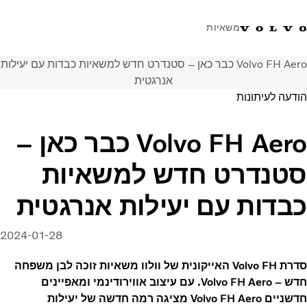
משאיות
Volvo FH Aero כבר כאן – סטנדרט חדש למשאיות כבדות עם יעילות
טלפון: 077-9978867
ווטסאפ
התחבר לאזור אישי
ישראל
אנרגטית
הודעה לעיתונות
פתרונות הובלה
Volvo FH Aero כבר כאן –
משאיות
שירות
סטנדרט חדש למשאיות
מרכזי שירות
חדשות
כבדות עם יעילות אנרגטית
אודות
צור קשר
2024-01-28
סדרת Volvo FH האייקונית של וולוו משאיות זוכה לבן משפחה
חדש – Volvo FH Aero. עם עיצוב אווירודינמי ומאפיינים
חדשניים Volvo FH Aero מציגה רמה חדשה של יעילות