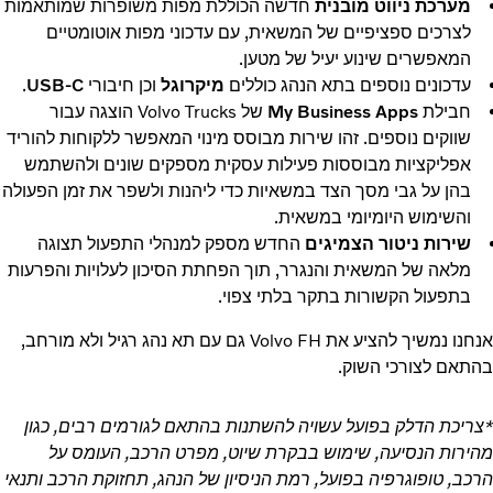
מערכת ניווט מובנית
חדשה הכוללת מפות משופרות שמותאמות
לצרכים ספציפיים של המשאית, עם עדכוני מפות אוטומטיים
המאפשרים שינוע יעיל של מטען.
עדכונים נוספים בתא הנהג כוללים
מיקרוגל
וכן חיבורי
USB-C
.
חבילת
My Business Apps
של Volvo Trucks הוצגה עבור
שווקים נוספים. זהו שירות מבוסס מינוי המאפשר ללקוחות להוריד
אפליקציות מבוססות פעילות עסקית מספקים שונים ולהשתמש
בהן על גבי מסך הצד במשאיות כדי ליהנות ולשפר את זמן הפעולה
והשימוש היומיומי במשאית.
שירות ניטור הצמיגים
החדש מספק למנהלי התפעול תצוגה
מלאה של המשאית והנגרר, תוך הפחתת הסיכון לעלויות והפרעות
בתפעול הקשורות בתקר בלתי צפוי.
אנחנו נמשיך להציע את Volvo FH גם עם תא נהג רגיל ולא מורחב,
בהתאם לצורכי השוק.
*צריכת הדלק בפועל עשויה להשתנות בהתאם לגורמים רבים, כגון
מהירות הנסיעה, שימוש בבקרת שיוט, מפרט הרכב, העומס על
הרכב, טופוגרפיה בפועל, רמת הניסיון של הנהג, תחזוקת הרכב ותנאי