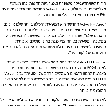
הודות לאווירודינמיקה משופרת וטכנולוגיות חדשות, כגון מערכת
מצלמות ניטור של וולוו, Volvo FH Aero החדשה מסוגלת לצמצם עד
5% את צריכת האנרגיה ופליטות המזהמים*.
"‏Volvo FH Aero החדשה היא המשאית היעילה ביותר שלנו אי פעם,
מכיוון שאנחנו ממשיכים להפחית את שיעורי פליטות CO
בכל מגוון
2
הדגמים שלנו", אומר רוג'ר אלם, נשיא וולוו משאיות. "זו משאית וולוו
במיטבה - משאית בטוחה, מתוכננת באופן מושלם ואיכותית,
המיועדת למשימות תובעניות ולנסיעות ארוכות, על מנת להבטיח את
הצלחתם של לקוחותינו".
Volvo FH Electric זכתה בתואר המשאית הבינלאומית של השנה
לשנת 2024 ותוצע גם בגרסת Aero החדשה, תוספת חסכונית
באנרגיה למגוון הדגמים חשמליים הרחב של וולוו. יתר על כן, Volvo
FH16 הופכת למשאית החזקה ביותר בתעשייה הודות למנוע חדש
ויעיל בהספק של 780 כ"ס שמיועד להתמודד בהצלחה עם המשימות
התובעניות ביותר.
לא משנה באיזו מערכת הנעה הלקוחות בוחרים – חשמלית, גז או דיזל
– כל הגרסאות של FH Aero החדשה ייהנו מצריכת אנרגיה נמוכה