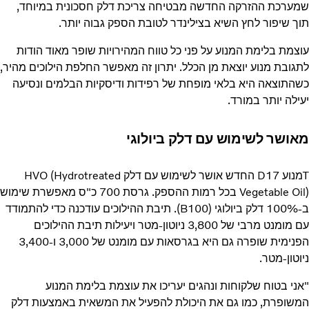
שמערכת ההזרקה החדשה מבטיחה צריכת דלק חסכונית במיוחד,
תוך שיפור לחץ השיא בצילינדר לטובת הספק גבוה יותר.
עוצמת בלימת המנוע על פני כל טווח המהירויות שופר מאוד הודות
לתגובת מנוע יוצאת מן הכלל. יתרון זה מאפשר החלפת הילוכים מהיר,
כשהתוצאה היא בלאי מופחת של רפידות ודיסקיות הבלמים ונסיעה
יעילה יותר במורד.
מאושר לשימוש עם דלק ביולוגי
Tמנוע D17 החדש אושר לשימוש עם דלק HVO (Hydrotreated
Vegetable Oil) בכל רמות ההספק. גרסת 700 כ"ס מאפשרת שימוש
ב-100% דלק ביולוגי (B100). תיבת ההילוכים עודכנה כדי להתמודד
עם מומנט מרבי של 3,800 ניוטון-מטר ויעילות תיבת ההילוכים
הפנימית שופרה גם היא בגרסאות עם מומנט של 3,000 ו-3,400
ניוטון-מטר.
"אני בטוח שלקוחות ונהגים יעריכו את עוצמת בלימת המנוע
המשופרת, כמו גם את היכולת להפעיל את המשאית באמצעות דלק