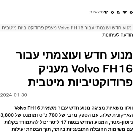
משאיות
מנוע חדש ועוצמתי עבור Volvo FH16 מעניק פרודוקטיביות מיטבית
טלפון: 077-9978867
ווטסאפ
התחבר לאזור אישי
ישראל
הודעה לעיתונות
פתרונות הובלה
מנוע חדש ועוצמתי עבור
משאיות
Volvo FH16 מעניק
שירות
מרכזי שירות
פרודוקטיביות מיטבית
חדשות
אודות
2024-01-30
צור קשר
וולוו משאיות מציגה מנוע חדש עבור משאית Volvo FH16
האייקונית שלה. עם הספק מרבי של 780 כ"ס ומומנט של 3,800
ניוטון-מטר, המנוע החדש בנפח 17 ליטר יכול להתמודד בקלות
עם משימות ההובלה התובעניות ביותר, תוך הבטחת יעילות