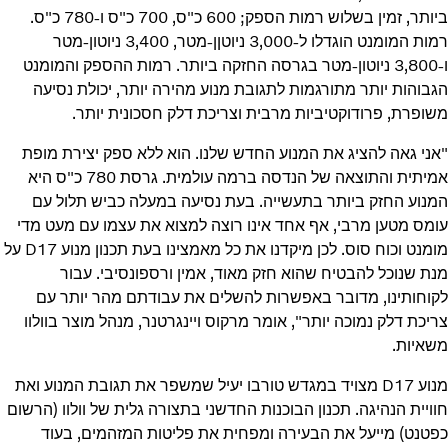
ביותר, זמין בשלוש רמות הספק; 600 כ"ס, 700 כ"ס ו-780 כ"ס.
רמות המומנט הוגדלו ל-3,000 ניוטןן-מטר, 3,400 ניוטון-מטר
ו-3,800 ניוטון-מטר בגרסה החזקה ביותר. רמות ההספק והמומנט
הגבוהות יותר מתורגמות לתגובת מנוע מהירה יותר, יכולת נסיעה
משופרת, פרודוקטיביות מרבית וצריכת דלק חסכונית יותר.
"אני גאה להציג את המנוע החדש שלנו. הוא ללא ספק יצירת מופת
אמיתית והתוצאה של הנדסה ברמה עולמית. גרסת 780 כ"ס היא
המנוע החזק ביותר בתעשייה. בעת נסיעה במעלה כביש תלול עם
עומס מטען מרבי, אף אחד אינו רוצה למצוא את עצמו עם מעט מדי
מומנט וכוח סוס. לכן מיקדנו את כל מאמצינו בעת תכנון מנוע D17 על
מנת שנוכל להבטיח שהוא חזק מאוד, אמין ורספונסיבי. עבור
לקוחותינו, מדובר באפשרות להשלים את עבודתם מהר יותר עם
צריכת דלק נמוכה יותר", אומר מרקוס ויינגרטנר, מנהל מוצר בוולוו
משאיות.
מנוע D17 מצויד במגדש טורבו יעיל שמשפר את תגובת המנוע ואת
חוויית הנהיגה. תכנון הבוכנות החדשני בתצורה גלית של וולוו (הרשום
כפטנט) מייעל את הבעירה ומפחית את פליטות המזהמים, בעוד