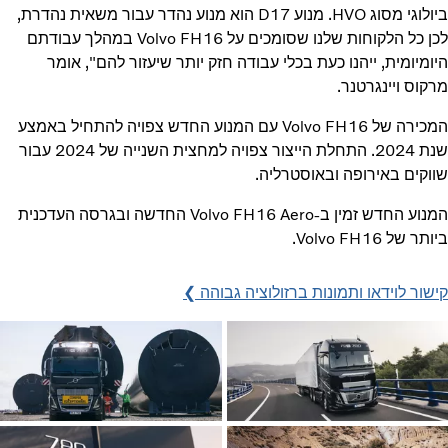
ביולוגי מסוג HVO. מנוע D17 הוא מנוע נהדר עבור משאית נהדרת,
לכן כל הלקוחות שלנו שסומכים על Volvo FH16 במהלך עבודתם
היומיומית, ייהנו כעת בכלי עבודה חזק יותר שיעזור להם", אומר
מרקוס ויינגרטנר.
המכירה של Volvo FH16 עם המנוע החדש צפויה להתחיל באמצע
שנת 2024. התחלת הייצור צפויה למחצית השנייה של 2024 עבור
שווקים באירופה ובאוסטרליה.
המנוע החדש זמין ב-Volvo FH16 Aero החדשה ובגרסה העדכנית
ביותר של Volvo FH16.
קישור לוידאו ותמונות ברזולוציה גבוהה ❯