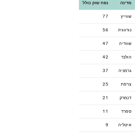
מדינה
נפח שוק כולל
שווייץ
77
נורווגיה
56
שוודיה
47
הולנד
42
גרמניה
37
צרפת
25
דנמרק
21
ספרד
11
איטליה
9