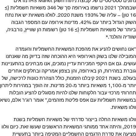
נתונים סטטיסטיים של קבוצת ניתוח השוק IHS Markit מראים
שבמהלך 2021 נרשמו באירופה סך של 346 משאיות חשמליות (≥
16 טון) – עליה של 193% משנת 2020. לוולוו משאיות יש את נתח
השוק הגדול ביותר עם 42%. מדינות אירופה עם המספר הגבוה
ביותר של משאיות חשמליות (≥ 16 טון) רשומות הן שווייץ, נורבגיה,
שוודיה והולנד.*
"אנו נחושים להניע את מהפכת המשאיות החשמליות והעמדה
המובילה שלנו בשוק האירופאי היא ההוכחה שזה בדיוק מה שאנחנו
עושים. גם אם היקפי המכירות עדיין נמוכים, אנו מבחינים בהתעניינות
גוברת במהירות, הן באירופה, והן בצפון אמריקה ובחלקים אחרים
בעולם. בשנת 2021 קיבלנו הזמנות, כולל הצהרת כוונות לרכישה, של
יותר מ-1,100 משאיות ביותר מ-20 מדינות. זה הופך במהירות ליתרון
תחרותי מרכזי עבור הלקוחות שלנו להיות מסוגלים להציע הובלות
במשאיות חשמליות עם אפס פליטת מזהמים," אומר רוג'ר אלם, נשיא
וולוו משאיות.
וולוו משאיות החלה בייצור סדרתי של משאיות חשמליות בשנת
2019, והיתה אחד ממותגי המשאיות הראשונים שעשו זאת. כיום וולוו
מציעה את סדרת הדגמים החשמליים המקיפה ביותר בתעשיית