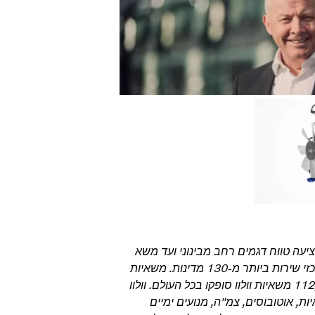
יעה טווח דגמים רחב מבינוני ועד משא
כבד. התמיכה בלקוחות מובטחת באמצעות 2,100 נקודות מכירה ומרכזי שירות ביותר מ-130 מדינות. משאיות
וולוו מורכבות ב-16 ארצות ברחבי העולם. בשנת 2017, יותר מ-112,000 משאיות וולוו סופקו בכל העולם. וולוו
ת, אוטובוסים, צמ"ה, מנועים ימיים