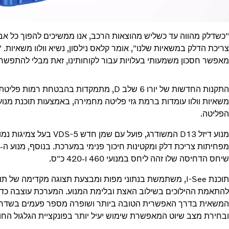
"כשדלק מהווה עד כשליש מהוצאות הרכב, אנו ממשיכים להפוך כל אב
צריכת הדלק במשאיות שלנו", אומר קלאס נילסון, נשיא וולוו משאיות. "
מאפשר חסכון משמעותי בעלויות עבור לקוחותינו, זאת מבלי להתפשר ע
התקנות החדשות של יורו 6 שלב D, מתמקדות בהב
משאיות וולוו עומדות ברמת גזי פליטה מחמירה, באמצעות תוכנת מנוע
הפליטה.
מנוע דיזל D13 המשודרג, פוע
שיחס הדחיסה שלו זהה ליחס במנועי 460 ו-420 כ"ס.
תוכנת I-See, משתמשת בנתוני מפות ומבצעת תצוגה מקדימה של
להתאמת ההילוכים בשילוב האצת ובלימת המנוע. המערכת עוצבה כדי
המשאית בדרך האפשרית הטובה ביותר ושופרה מספר פעמים בשדרוגי
ובחירת מצב שיוט המאפשרת שימוש יעיל יותר בפונקציית הגלגול החופשי ב-