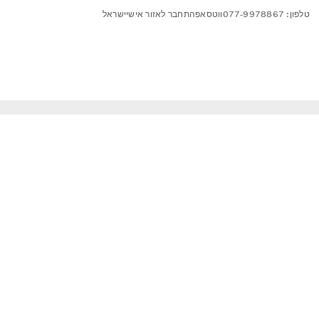
טלפון: 077-9978867
ווטסאפ
התחבר לאזור אישי
ישראל