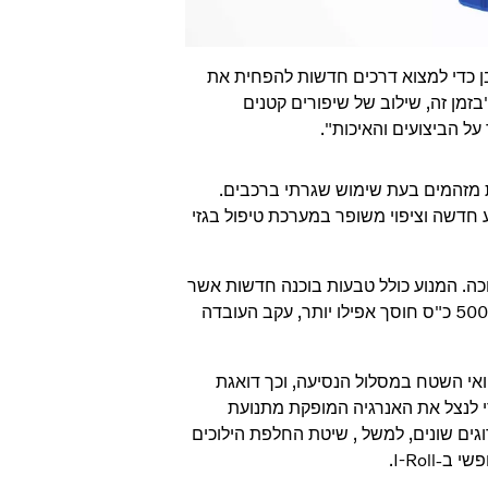
ן כדי למצוא דרכים חדשות להפחית את
בזמן זה, שילוב של שיפורים קטנים
ל הביצועים והאיכות".
טחת רמות פליטת מזהמים בעת שימוש שגרתי ברכבים.
 חדשה וציפוי משופר במערכת טיפול בגזי
ל עם שמן חדש VDS-5 בעל צמיגות נמוכה. המנוע כולל טבעות בוכנה חדשות אשר
מפחיתות צריכת דלק ומקטינות חיכוך פנימי במערכת. בנוסף, מנוע ה-500 כ"ס חוסך אפילו יותר, עקב העובדה
 תוואי השטח במסלול הנסיעה, וכך דואגת
 לנצל את האנרגיה המופקת מתנועת
ם שונים, למשל , שיטת החלפת הילוכים
I-Roll.