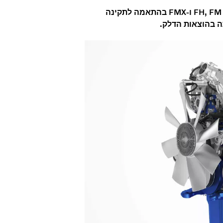
וולוו משאיות שדרגה את מנועי הדיזל D11 ו-D13 עבור דגמי וולוו FH, FM ו-FMX בהתאמה לתקינה