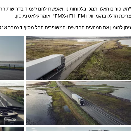
"השיפורים האלו יתמכו בלקוחותינו, ויאפשרו להם לעמוד בדרישות ה
צריכת הדלק בדגמי וולוו FH, FM ו-FMX", אומר קלאס נילסון.
ניתן להזמין את המנועים החדשים והמשופרים החל מסוף דצמבר 2018.